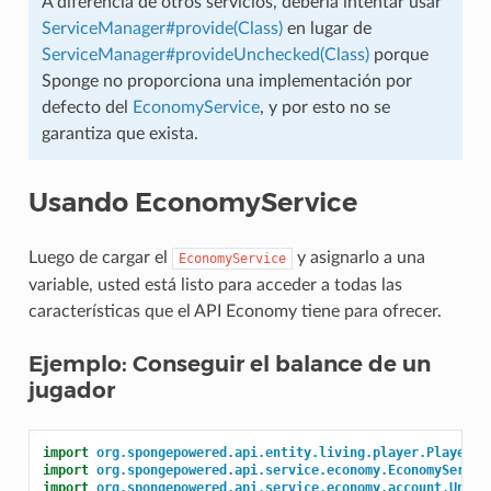
A diferencia de otros servicios, debería intentar usar
ServiceManager#provide(Class)
en lugar de
ServiceManager#provideUnchecked(Class)
porque
Sponge no proporciona una implementación por
defecto del
EconomyService
, y por esto no se
garantiza que exista.
Usando EconomyService
Luego de cargar el
y asignarlo a una
EconomyService
variable, usted está listo para acceder a todas las
características que el API Economy tiene para ofrecer.
Ejemplo: Conseguir el balance de un
jugador
import
org.spongepowered.api.entity.living.player.Player
;
import
org.spongepowered.api.service.economy.EconomyServic
import
org.spongepowered.api.service.economy.account.Uniqu