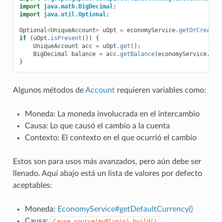
import
java.math.BigDecimal
;
import
java.util.Optional
;
Optional
<
UniqueAccount
>
uOpt
=
economyService
.
getOrCreateA
if
(
uOpt
.
isPresent
())
{
UniqueAccount
acc
=
uOpt
.
get
();
BigDecimal
balance
=
acc
.
getBalance
(
economyService
.
get
}
Algunos métodos de
Account
requieren variables como:
Moneda: La moneda involucrada en el intercambio
Causa: Lo que causó el cambio a la cuenta
Contexto: El contexto en el que ocurrió el cambio
Estos son para usos más avanzados, pero aún debe ser
llenado. Aquí abajo está un lista de valores por defecto
aceptables:
Moneda:
EconomyService#getDefaultCurrency()
Causa:
Cause.source(myPlugin).build()