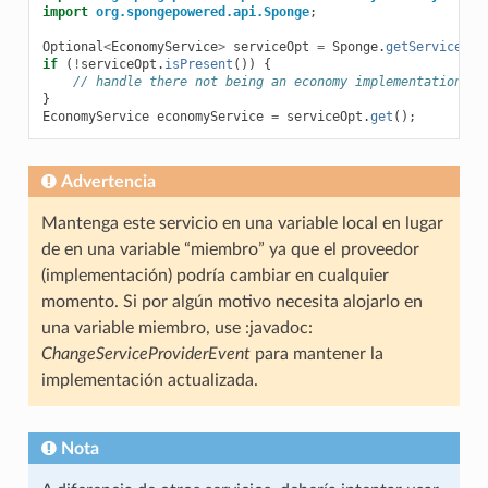
import
org.spongepowered.api.Sponge
;
Optional
<
EconomyService
>
serviceOpt
=
Sponge
.
getServiceMan
if
(
!
serviceOpt
.
isPresent
())
{
// handle there not being an economy implementation
}
EconomyService
economyService
=
serviceOpt
.
get
();
Advertencia
Mantenga este servicio en una variable local en lugar
de en una variable “miembro” ya que el proveedor
(implementación) podría cambiar en cualquier
momento. Si por algún motivo necesita alojarlo en
una variable miembro, use :javadoc:
ChangeServiceProviderEvent
para mantener la
implementación actualizada.
Nota