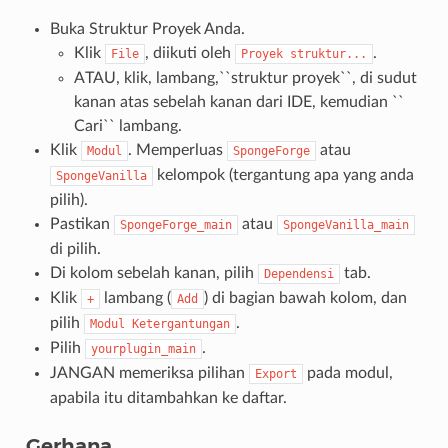
Buka Struktur Proyek Anda.
Klik
, diikuti oleh
.
File
Proyek
struktur...
ATAU, klik, lambang,``struktur proyek``, di sudut
kanan atas sebelah kanan dari IDE, kemudian ``
Cari`` lambang.
Klik
. Memperluas
atau
Modul
SpongeForge
kelompok (tergantung apa yang anda
SpongeVanilla
pilih).
Pastikan
atau
SpongeForge_main
SpongeVanilla_main
di pilih.
Di kolom sebelah kanan, pilih
tab.
Dependensi
Klik
lambang (
) di bagian bawah kolom, dan
+
Add
pilih
.
Modul
Ketergantungan
Pilih
.
yourplugin_main
JANGAN memeriksa pilihan
pada modul,
Export
apabila itu ditambahkan ke daftar.
Gerhana