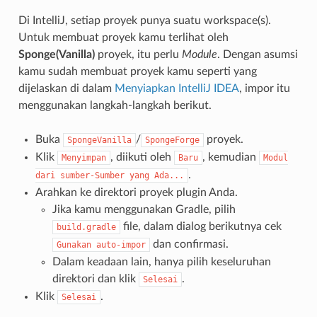
Di IntelliJ, setiap proyek punya suatu workspace(s).
Untuk membuat proyek kamu terlihat oleh
Sponge(Vanilla)
proyek, itu perlu
Module
. Dengan asumsi
kamu sudah membuat proyek kamu seperti yang
dijelaskan di dalam
Menyiapkan IntelliJ IDEA
, impor itu
menggunakan langkah-langkah berikut.
Buka
/
proyek.
SpongeVanilla
SpongeForge
Klik
, diikuti oleh
, kemudian
Menyimpan
Baru
Modul
.
dari
sumber-Sumber
yang
Ada...
Arahkan ke direktori proyek plugin Anda.
Jika kamu menggunakan Gradle, pilih
file, dalam dialog berikutnya cek
build.gradle
dan confirmasi.
Gunakan
auto-impor
Dalam keadaan lain, hanya pilih keseluruhan
direktori dan klik
.
Selesai
Klik
.
Selesai