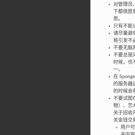
对管理员
下都很愿
思。
只有不能
请尽量避
易引发不
不要无脑黑
不要总是
时候，也
一。
在 Sp
的服务器
的时候会
不要试图在
物）、艺
关于招收
关金钱交
用户可
关内