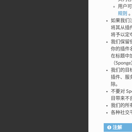
用户可
规则
如果我们注
将其从插
将予以定
我们保留
你的插件
在标题中加入
（Spong
我们的目标
插件、服务
除。
不要对 S
目带来不
我们的所
各种社交平
注解