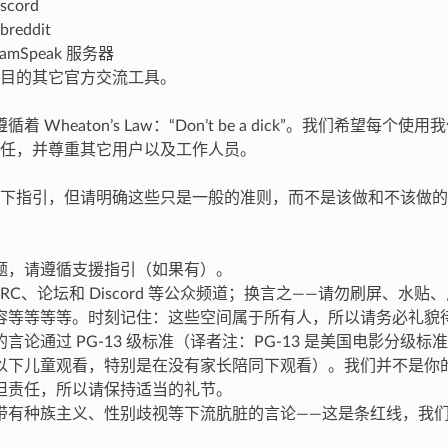
scord
breddit
TeamSpeak 服务器
e 项目的其它官方交流工具。
目遵循着 Wheaton’s Law：“Don’t be a dick”。我们希望
任，并尊重其它用户以及工作人员。
下指引，但请明确这些只是一般的准则，而不是该做和不该做的
题，请遵循支援指引（如果有）。
IRC、论坛和 Discord 等公众频道；换言之——请勿刷屏、水
容等等等等。时刻记住：这些空间属于所有人，所以请务必礼貌
言论通过 PG-13 级标准（译者注：PG-13 是美国电影分级
以下儿童观看，特别是在没有家长陪同下观看）。我们并不是你
担责任，所以请保持适当的礼节。
带有种族主义、性别歧视等下流肮脏的言论——这是条红线，我