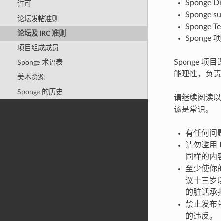
Sponge Di
许可
Sponge su
论坛发帖准则
Sponge 
论坛及 IRC 准则
Spong
项目组成成员
Sponge 项
Sponge 术语表
能理性，负责
美术资源
Sponge 的历史
请继续阅读以
该是常识。
有任何问
请勿滥用 
同样的内
至少使你的
议十三岁
的脏话承
禁止发布
的违反。