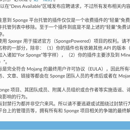
以在“Devs Available”区域发布应聘请求，不过所有发布相
。
意到 Sponge 平台托管的插件仅仅是一个收费插件的“轻量”
件托管列表中移除。至于一个插件到底是不是上述的“轻量”免费
夺。
使用
Sponge
用于描述官方（SpongePowered）项目的权利。
名称的一部分，除非：（1）你的插件也有依赖其他 API 的版本
诸如“For Sponge”等字样），（2）你的插件主要涉及到 Minec
e）”。
是完全符合 Mojang 的最终用户许可协议（EULA），因此所有被
、文章、链接等都会在 Sponge 团队人员的考虑后或者在 Mojan
ponge 项目、其团队成员、附属人员组织或合作者等实施造谣、诽谤等
良影响的行为。
有封禁行为都并非空穴来风。所以请不要逃避或试图绕过封禁行
台上的管理员等，拥有所有和 Sponge 项目相关的争端的最终