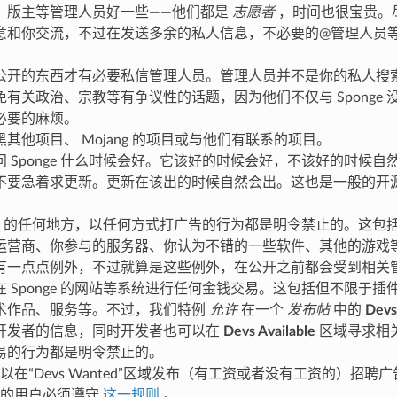
、版主等管理人员好一些——他们都是
志愿者
，时间也很宝贵。
意和你交流，不过在发送多余的私人信息，不必要的@管理人员
公开的东西才有必要私信管理人员。管理人员并不是你的私人搜
免有关政治、宗教等有争议性的话题，因为他们不仅与 Sponge
必要的麻烦。
其他项目、 Mojang 的项目或与他们有联系的项目。
问 Sponge 什么时候会好。它该好的时候会好，不该好的时候
不要急着求更新。更新在该出的时候自然会出。这也是一般的开
onge 的任何地方，以任何方式打广告的行为都是明令禁止的。这
运营商、你参与的服务器、你认为不错的一些软件、其他的游戏
有一点点例外，不过就算是这些例外，在公开之前都会受到相关
 Sponge 的网站等系统进行任何金钱交易。这包括但不限于插件
术作品、服务等。不过，我们特例
允许
在一个
发布帖
中的
Devs
开发者的信息，同时开发者也可以在
Devs Available
区域寻求相
易的行为都是明令禁止的。
以在“Devs Wanted”区域发布（有工资或者没有工资的）招
容的用户必须遵守
这一规则
。