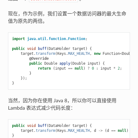
现在，作为示例，我们设置一个数据访问器的最大生命
值为原先的两倍。
import
java.util.function.Function
;
public
void
buff
(
DataHolder
target
)
{
target
.
transform
(
Keys
.
MAX_HEALTH
,
new
Function
<
Double
,
@Override
public
Double
apply
(
Double
input
)
{
return
(
input
==
null
)
?
0
:
input
*
2
;
}
});
}
当然，因为你在使用 Java 8，所以你可以直接使用
Lambda 表达式减少代码长度：
public
void
buff
(
DataHolder
target
)
{
target
.
transform
(
Keys
.
MAX_HEALTH
,
d
->
(
d
==
null
)
?
0
}