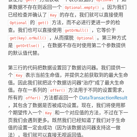
get()
Optional
果数据不存在则返回一个
。因为我们
Optional.empty()
已经检查并确认了
的存在，我们就可以直接使用
Key
的
方法，而不必进行更进一步的检
Optional
get()
查。我们也可以直接使用
，它等价于
getOrNull()
，从而摆脱
。第三种方式
get(key).orNull()
Optional
是
，在数据不存在时使用第二个参数提供
getOrElse()
的默认值代替。
第三行的代码把数据设置回了数据访问器。我们提供一
个
表示当前生命值，并提供之前获取到的最大生命
Key
值。因此我们就把这个数据访问器“治疗”成了最大生命
值。存在一系列的
方法用于不同的设置需求，
offer()
所有的
方法都返回一个
DataTransactionResult
offer()
，其包含了数据是否被成功设置。现在，我们将使用那
个期望传入一个
和一个对应值的方法，不过在下一
Key
页我们会遇到更多。既然我们已经知道了我们对于生命
值的设置一定会成功（因为该数据访问器支持这一做
法），我们就可以直接无视返回值。