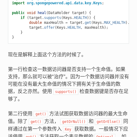
import
org.spongepowered.api.data.key.Keys
;
public
void
heal
(
DataHolder
target
)
{
if
(
target
.
supports
(
Keys
.
HEALTH
))
{
double
maxHealth
=
target
.
get
(
Keys
.
MAX_HEALTH
).
get
target
.
offer
(
Keys
.
HEALTH
,
maxHealth
);
}
}
现在是解释上面这个方法的时候了。
第一行检查这一数据访问器是否支持一个生命值。如果
支持，那么就可以被“治疗”。因为一个数据访问器并没有
可能在没有最大生命值的情况下拥有关于生命值的数
据，反之亦然。使用
检查数据键是否存在足
supports()
够了。
第二行使用
方法试图获取数据访问器的最大生命
get()
值。除了
方法，
和
同
get()
getOrNull()
getOrElse()
样通过在第一个参数传入
获取数据。一般情况下应
Key
该使用
方法获取一个表示数据的
，如