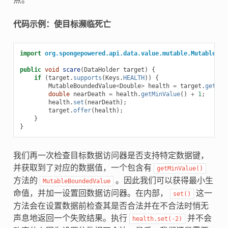
点。
代码示例：使目标濒临死亡
import
org.spongepowered.api.data.value.mutable.MutableBou
public
void
scare
(
DataHolder
target
)
{
if
(
target
.
supports
(
Keys
.
HEALTH
))
{
MutableBoundedValue
<
Double
>
health
=
target
.
getVal
double
nearDeath
=
health
.
getMinValue
()
+
1
;
health
.
set
(
nearDeath
);
target
.
offer
(
health
);
}
}
我们再一次检查目标数据访问器是否支持特定数据键，
并获取到了对应的数据值，一个包含有
getMinValue()
方法的
。因此我们可以获得最小生
MutableBoundedValue
命值，并加一设置回数据访问器。在内部，
这一
set()
方法会在设置数据前检查其是否合法并在不合法时悄无
声息地返回一个失败结果。执行
并不会
health.set(-2)