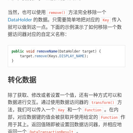
当然，也可以使用
方法完全移除一个
remove()
DataHolder
的数据。只需要简单地把对应的
传入
Key
就可以做到这一点。下面的示例演示了如何移除一个数
据访问器对应的自定义名称：
public
void
removeName
(
DataHolder
target
)
{
target
.
remove
(
Keys
.
DISPLAY_NAME
);
}
转化数据
除了获取、修改或者设置一个值，还有一种方式可以和
数据进行交互。通过使用数据访问器的
方
transform()
法，我们可以传入一个
和一个
。在内
Key
Function
部，对应数据键的值会被获取并使用给定的
作
Function
用于其上。返回值随即被设置回数据访问器，并相应地
返回一个
。
DataTransactionResult