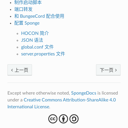
制作启动脚本
端口转发
和 BungeeCord 配合使用
配置 Sponge
HOCON 简介
JSON 语法
global.conf 文件
server.properties 文件
上一页
下一页
Except where otherwise noted,
SpongeDocs
is licensed
under a
Creative Commons Attribution-ShareAlike 4.0
International License
.
cba