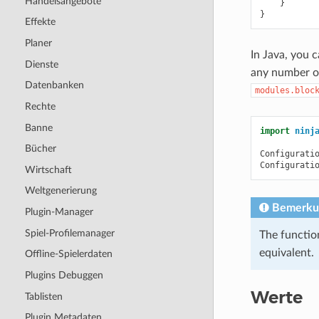
Handelsangebote
    }

Effekte
Planer
In Java, you 
Dienste
any number of
Datenbanken
modules.bloc
Rechte
Banne
import
ninj
Bücher
Configurati
Configurati
Wirtschaft
Weltgenerierung
Bemerku
Plugin-Manager
Spiel-Profilemanager
The functio
equivalent.
Offline-Spielerdaten
Plugins Debuggen
Werte
Tablisten
Plugin Metadaten