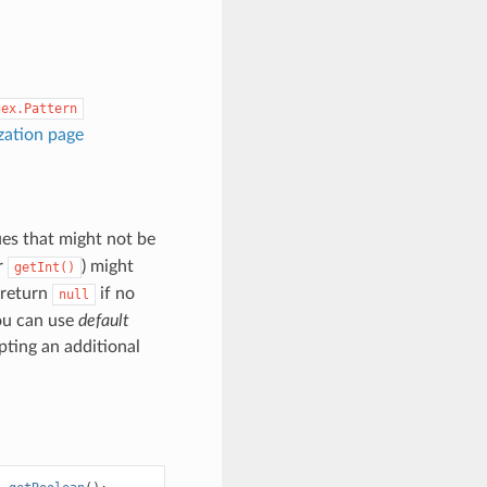
gex.Pattern
ization page
ues that might not be
r
) might
getInt()
l return
if no
null
you can use
default
ting an additional