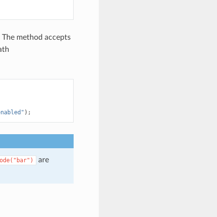
 The method accepts
ath
enabled"
);
are
ode("bar")