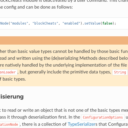
lockCheats module is deactivated by a user command. This chang
the config and can be done as follows:
tNode
(
"modules"
,
"blockCheats"
,
"enabled"
).
setValue
(
false
);
her than basic value types cannot be handled by those basic fun
ead and written using the (de)serializing Methods described belo
re natively handled by the underlying implementation of the file
, but generally include the primitive data types,
onLoader
String
f basic types.
lisierung
t to read or write an object that is not one of the basic types m
ass it through deserialization first. In the
u
ConfigurationOptions
, there is a collection of
TypeSerializer
s that Configura
ationNode