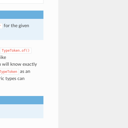
for the given
r
TypeToken.of()
ike
u will know exactly
as an
TypeToken
ric types can