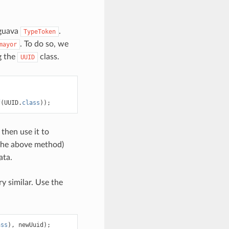
 guava
.
TypeToken
. To do so, we
mayor
g the
class.
UUID
f
(
UUID
.
class
));
 then use it to
the above method)
ata.
ry similar. Use the
ass
),
newUuid
);