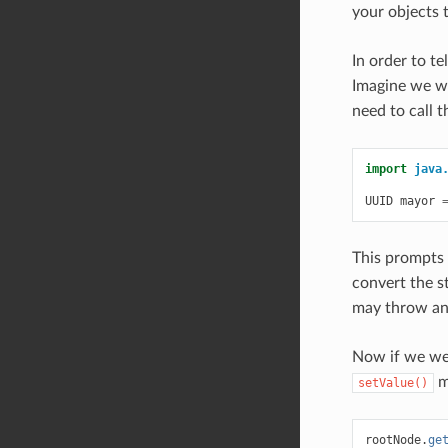
your objects 
In order to te
Imagine we wa
need to call 
import
java
UUID
mayor
This prompts 
convert the s
may throw a
Now if we we
m
setValue()
rootNode
.
ge