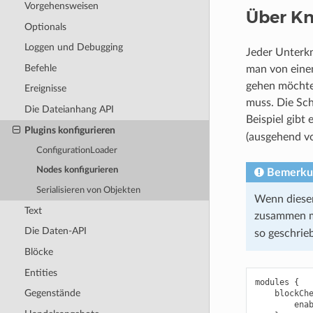
Vorgehensweisen
Über Kn
Optionals
Loggen und Debugging
Jeder Unterkn
Befehle
man von eine
gehen möchte
Ereignisse
muss. Die Sch
Die Dateianhang API
Beispiel gibt
Plugins konfigurieren
(ausgehend v
ConfigurationLoader
Nodes konfigurieren
Bemerku
Serialisieren von Objekten
Wenn dieser
Text
zusammen mi
Die Daten-API
so geschri
Blöcke
Entities
modules {

Gegenstände
    blockChe
        enab