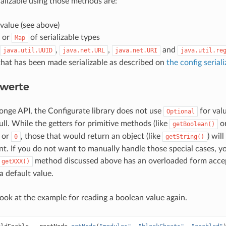
ializable using those methods are:
value (see above)
or
of serializable types
Map
,
,
and
java.util.UUID
java.net.URL
java.net.URI
java.util.re
hat has been made serializable as described on
the config serial
werte
onge API, the Configurate library does not use
for val
Optional
ll. While the getters for primitive methods (like
o
getBoolean()
or
, those that would return an object (like
) wil
0
getString()
ent. If you do not want to manually handle those special cases, 
method discussed above has an overloaded form accep
getXXX()
a default value.
look at the example for reading a boolean value again.