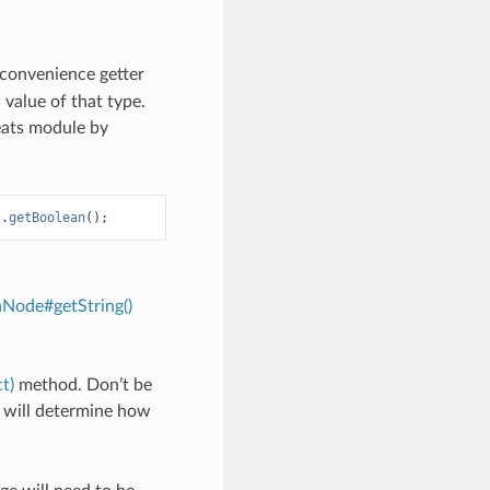
convenience getter
 value of that type.
heats module by
).
getBoolean
();
nNode#getString()
t)
method. Don’t be
d will determine how