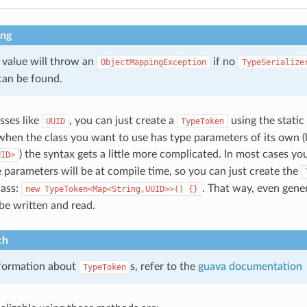
ng
a value will throw an
if no
ObjectMappingException
TypeSerialize
an be found.
sses like
, you can just create a
using the static
UUID
TypeToken
hen the class you want to use has type parameters of its own (l
) the syntax gets a little more complicated. In most cases yo
UID>
 parameters will be at compile time, so you can just create the
ass:
. That way, even gene
new
TypeToken<Map<String,UUID>>()
{}
be written and read.
ch
formation about
s, refer to the
guava documentation
TypeToken