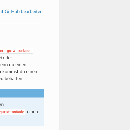
f GitHub bearbeiten
onfigurationNode
e) oder
Wenn du einen
 bekommst du einen
zu behalten.
en
einen
gurationNode