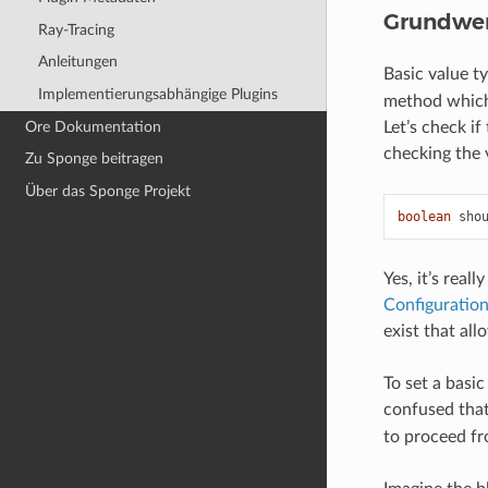
Grundwe
Ray-Tracing
Anleitungen
Basic value t
Implementierungsabhängige Plugins
method which 
Ore Dokumentation
Let’s check i
checking the 
Zu Sponge beitragen
Über das Sponge Projekt
boolean
sho
Yes, it’s real
Configuratio
exist that all
To set a basic
confused that
to proceed fro