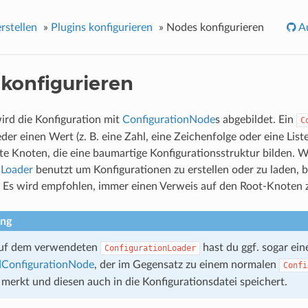
rstellen
»
Plugins konfigurieren
»
Nodes konfigurieren
Au
konfigurieren
ird die Konfiguration mit
ConfigurationNode
s abgebildet. Ein
C
der einen Wert (z. B. eine Zahl, eine Zeichenfolge oder eine List
e Knoten, die eine baumartige Konfigurationsstruktur bilden. 
nLoader
benutzt um Konfigurationen zu erstellen oder zu laden,
. Es wird empfohlen, immer einen Verweis auf den Root-Knoten 
ng
auf dem verwendeten
hast du ggf. sogar ein
ConfigurationLoader
ConfigurationNode
, der im Gegensatz zu einem normalen
Confi
erkt und diesen auch in die Konfigurationsdatei speichert.