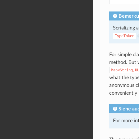
Bemerku
Serializing 
c
TypeToken
For simple cla
method. But w
Map<String,U
what the type
anonymous cl
conveniently 
Siehe au
For more in