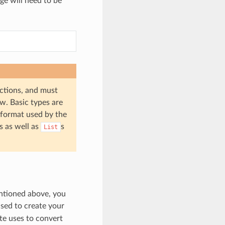
e will need to be
ctions, and must
w. Basic types are
 format used by the
s as well as
s
List
entioned above, you
sed to create your
te uses to convert