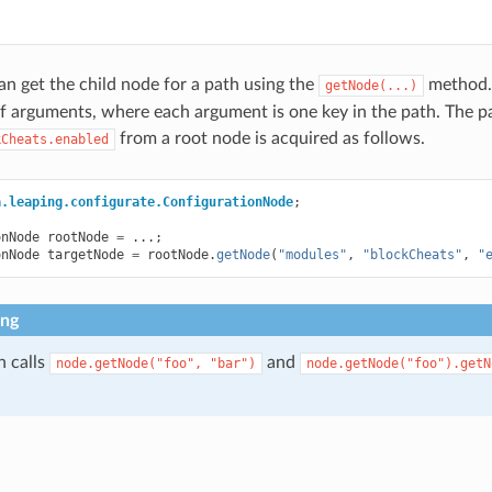
can get the child node for a path using the
method.
getNode(...)
 arguments, where each argument is one key in the path. The p
from a root node is acquired as follows.
kCheats.enabled
a.leaping.configurate.ConfigurationNode
;
onNode
rootNode
=
...;
onNode
targetNode
=
rootNode
.
getNode
(
"modules"
,
"blockCheats"
,
"
ng
n calls
and
node.getNode("foo",
"bar")
node.getNode("foo").getN