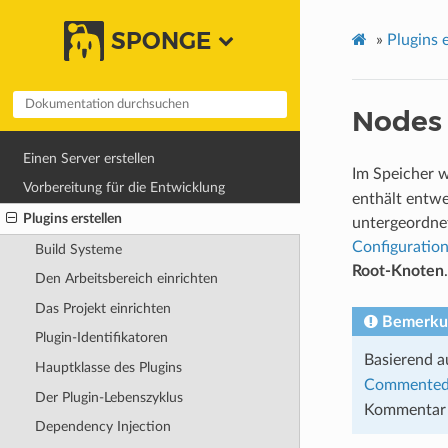
SPONGE
»
Plugins e
Nodes 
Einen Server erstellen
Im Speicher w
Vorbereitung für die Entwicklung
enthält entwe
Plugins erstellen
untergeordnet
Configuratio
Build Systeme
Root-Knoten
Den Arbeitsbereich einrichten
Das Projekt einrichten
Bemerku
Plugin-Identifikatoren
Basierend 
Hauptklasse des Plugins
Commented
Der Plugin-Lebenszyklus
Kommentar m
Dependency Injection