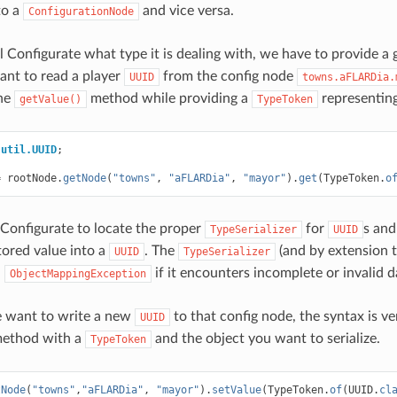
to a
and vice versa.
ConfigurationNode
ll Configurate what type it is dealing with, we have to provide a
nt to read a player
from the config node
UUID
towns.aFLARDia.
the
method while providing a
representin
getValue()
TypeToken
.util.UUID
;
=
rootNode
.
getNode
(
"towns"
,
"aFLARDia"
,
"mayor"
).
get
(
TypeToken
.
o
Configurate to locate the proper
for
s and
TypeSerializer
UUID
tored value into a
. The
(and by extension 
UUID
TypeSerializer
n
if it encounters incomplete or invalid d
ObjectMappingException
 want to write a new
to that config node, the syntax is ve
UUID
ethod with a
and the object you want to serialize.
TypeToken
tNode
(
"towns"
,
"aFLARDia"
,
"mayor"
).
setValue
(
TypeToken
.
of
(
UUID
.
cl