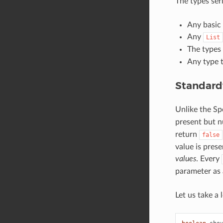
The types ser
Any basic 
Any
List
The types
Any type t
Standard
Unlike the Sp
present but nu
return
false
value is pres
values
. Every
parameter as 
Let us take a 