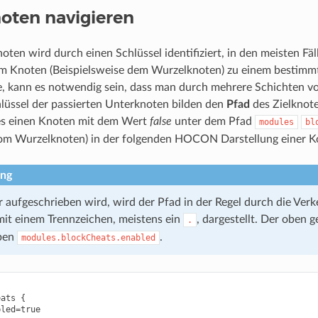
oten navigieren
oten wird durch einen Schlüssel identifiziert, in den meisten Fä
m Knoten (Beispielsweise dem Wurzelknoten) zu einem bestimm
, kann es notwendig sein, dass man durch mehrere Schichten v
lüssel der passierten Unterknoten bilden den
Pfad
des Zielknote
 es einen Knoten mit dem Wert
false
unter dem Pfad
modules
bl
om Wurzelknoten) in der folgenden HOCON Darstellung einer Ko
ng
 aufgeschrieben wird, wird der Pfad in der Regel durch die Verk
t einem Trennzeichen, meistens ein
, dargestellt. Der oben
.
eben
.
modules.blockCheats.enabled
ats {

led=true
