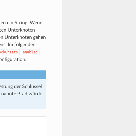
llen ein String. Wenn
ten Unterknoten
on Unterknoten gehen
ns. Im folgenden
ockCheats
enabled
nfiguration.
ettung der Schlüssel
 genannte Pfad würde