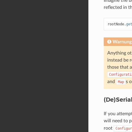
Imagine the b
reflected in 
rootNode
.
ge
Warnung
Anything ot
instead be r
those that a
Configurati
and
s o
Map
(De)Seria
If you attemp
will need to p
root
Configur