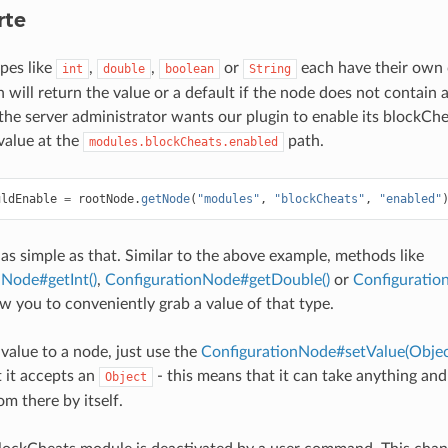
rte
ypes like
,
,
or
each have their own 
int
double
boolean
String
will return the value or a default if the node does not contain a
f the server administrator wants our plugin to enable its blockC
value at the
path.
modules.blockCheats.enabled
uldEnable
=
rootNode
.
getNode
(
"modules"
,
"blockCheats"
,
"enabled"
ly as simple as that. Similar to the above example, methods like
nNode#getInt()
,
ConfigurationNode#getDouble()
or
Configuratio
ow you to conveniently grab a value of that type.
 value to a node, just use the
ConfigurationNode#setValue(Objec
 it accepts an
- this means that it can take anything an
Object
m there by itself.