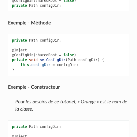
@ConfigDir
(
sharedRoot
=
false
)
private
Path
configDir
;
Exemple - Méthode
private
Path
configDir
;
@Inject
@ConfigDir
(
sharedRoot
=
false
)
private
void
setConfigDir
(
Path
configDir
)
{
this
.
configDir
=
configDir
;
}
Exemple - Constructeur
Pour les besoins de ce tutoriel, « Orange » est le nom de
la classe.
private
Path
configDir
;
@Inject