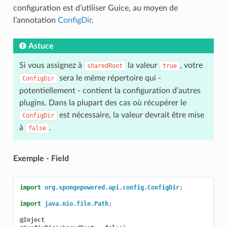
configuration est d’utiliser Guice, au moyen de
l’annotation
ConfigDir
.
Astuce
Si vous assignez à
la valeur
, votre
sharedRoot
true
sera le même répertoire qui -
ConfigDir
potentiellement - contient la configuration d’autres
plugins. Dans la plupart des cas où récupérer le
est nécessaire, la valeur devrait être mise
ConfigDir
à
.
false
Exemple - Field
import
org.spongepowered.api.config.ConfigDir
;
import
java.nio.file.Path
;
@Inject