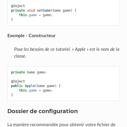
@Inject
private
void
setGame
(
Game
game
)
{
this
.
game
=
game
;
}
Exemple - Constructeur
Pour les besoins de ce tutoriel, « Apple » est le nom de la
classe.
private
Game
game
;
@Inject
public
Apple
(
Game
game
)
{
this
.
game
=
game
;
}
Dossier de configuration
La manière recommandée pour obtenir votre fichier de