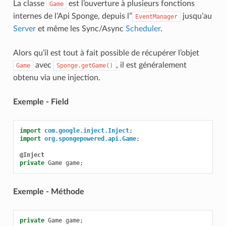
La classe
est l’ouverture à plusieurs fonctions
Game
internes de l’Api Sponge, depuis l”
jusqu’au
EventManager
Server
et même les Sync/Async
Scheduler
.
Alors qu’il est tout à fait possible de récupérer l’objet
avec
, il est généralement
Game
Sponge.getGame()
obtenu via une injection.
Exemple - Field
import
com.google.inject.Inject
;
import
org.spongepowered.api.Game
;
@Inject
private
Game
game
;
Exemple - Méthode
private
Game
game
;