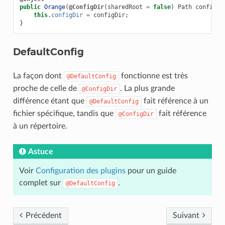
public
Orange
(
@ConfigDir
(
sharedRoot
=
false
)
Path
configDi
this
.
configDir
=
configDir
;
}
DefaultConfig
La façon dont
fonctionne est très
@DefaultConfig
proche de celle de
. La plus grande
@ConfigDir
différence étant que
fait référence à un
@DefaultConfig
fichier spécifique, tandis que
fait référence
@ConfigDir
à un répertoire.
Astuce
Voir
Configuration des plugins
pour un guide
complet sur
.
@DefaultConfig
Précédent
Suivant