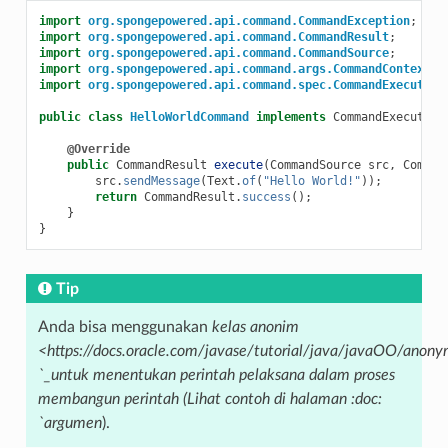
import
org.spongepowered.api.command.CommandException
;
import
org.spongepowered.api.command.CommandResult
;
import
org.spongepowered.api.command.CommandSource
;
import
org.spongepowered.api.command.args.CommandContext
;
import
org.spongepowered.api.command.spec.CommandExecutor
;
public
class
HelloWorldCommand
implements
CommandExecutor
@Override
public
CommandResult
execute
(
CommandSource
src
,
Comman
src
.
sendMessage
(
Text
.
of
(
"Hello World!"
));
return
CommandResult
.
success
();
}
}
Tip
Anda bisa menggunakan
kelas anonim
<https://docs.oracle.com/javase/tutorial/java/javaOO/anony
`_untuk menentukan perintah pelaksana dalam proses
membangun perintah (Lihat contoh di halaman :doc:
`argumen
).