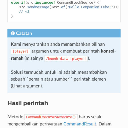
else
if
(
src
instanceof
CommandBlockSource
)
{
src
.
sendMessage
(
Text
.
of
(
"Hello Companion Cube!"
));
// <3
}
Catatan
Kami menyarankan anda menambahkan pilihan
argumen untuk membuat perintah
konsol-
[player]
ramah
(misalnya
).
/bunuh
diri
[player]
Solusi termudah untuk ini adalah menambahkan
sebuah``pemain atau sumber`` perintah elemen
(Lihat
argumen
).
Hasil perintah
Metode
harus selalu
CommandExecutor#execute()
mengembalikan pernyataan
CommandResult
. Dalam