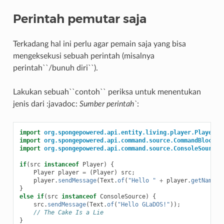
Perintah pemutar saja
Terkadang hal ini perlu agar pemain saja yang bisa
mengeksekusi sebuah perintah (misalnya
perintah``/bunuh diri``).
Lakukan sebuah``contoh`` periksa untuk menentukan
jenis dari :javadoc:
Sumber perintah`
:
import
org.spongepowered.api.entity.living.player.Player
;
import
org.spongepowered.api.command.source.CommandBlockSo
import
org.spongepowered.api.command.source.ConsoleSource
;
if
(
src
instanceof
Player
)
{
Player
player
=
(
Player
)
src
;
player
.
sendMessage
(
Text
.
of
(
"Hello "
+
player
.
getName
()
}
else
if
(
src
instanceof
ConsoleSource
)
{
src
.
sendMessage
(
Text
.
of
(
"Hello GLaDOS!"
));
// The Cake Is a Lie
}