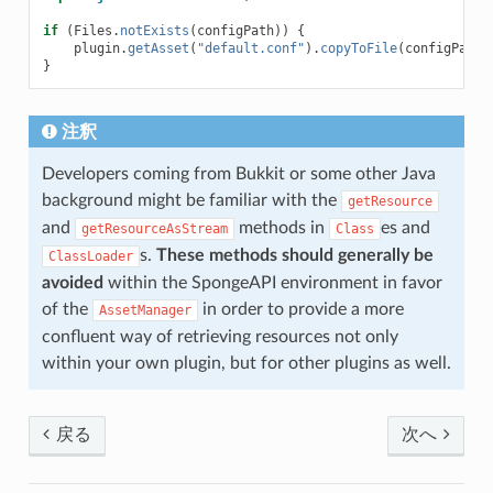
if
(
Files
.
notExists
(
configPath
))
{
plugin
.
getAsset
(
"default.conf"
).
copyToFile
(
configPath
)
}
注釈
Developers coming from Bukkit or some other Java
background might be familiar with the
getResource
and
methods in
es and
getResourceAsStream
Class
s.
These methods should generally be
ClassLoader
avoided
within the SpongeAPI environment in favor
of the
in order to provide a more
AssetManager
confluent way of retrieving resources not only
within your own plugin, but for other plugins as well.
戻る
次へ