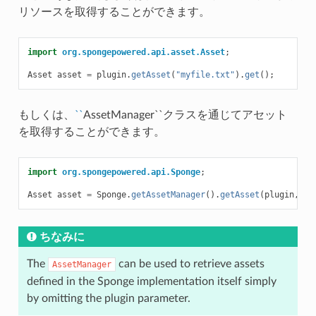
リソースを取得することができます。
import
org.spongepowered.api.asset.Asset
;
Asset
asset
=
plugin
.
getAsset
(
"myfile.txt"
).
get
();
もしくは、
``
AssetManager``クラスを通じてアセット
を取得することができます。
import
org.spongepowered.api.Sponge
;
Asset
asset
=
Sponge
.
getAssetManager
().
getAsset
(
plugin
,
"m
ちなみに
The
can be used to retrieve assets
AssetManager
defined in the Sponge implementation itself simply
by omitting the plugin parameter.