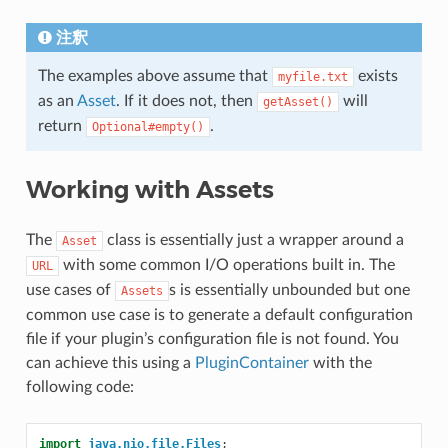
注釈
The examples above assume that
exists
myfile.txt
as an
Asset
. If it does not, then
will
getAsset()
return
.
Optional#empty()
Working with Assets
The
class is essentially just a wrapper around a
Asset
with some common I/O operations built in. The
URL
use cases of
s is essentially unbounded but one
Assets
common use case is to generate a default configuration
file if your plugin’s configuration file is not found. You
can achieve this using a
PluginContainer
with the
following code:
import
java.nio.file.Files
;