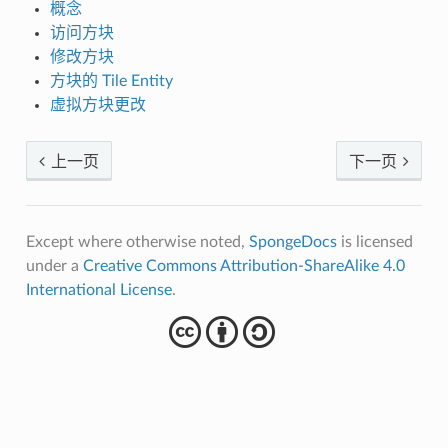
概念
访问方块
修改方块
方块的 Tile Entity
虚拟方块更改
上一页
下一页
Except where otherwise noted,
SpongeDocs
is licensed
under a
Creative Commons Attribution-ShareAlike 4.0
International License
.
cba