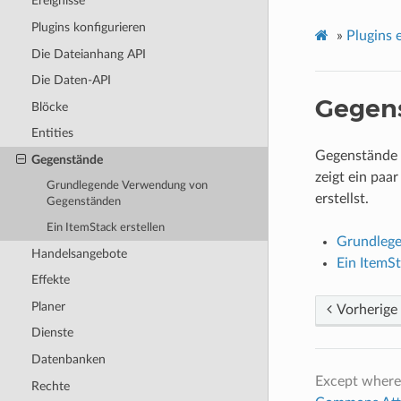
Ereignisse
Plugins konfigurieren
»
Plugins e
Die Dateianhang API
Die Daten-API
Gegen
Blöcke
Entities
Gegenstände s
Gegenstände
zeigt ein paa
Grundlegende Verwendung von
erstellst.
Gegenständen
Ein ItemStack erstellen
Grundleg
Handelsangebote
Ein ItemSt
Effekte
Planer
Vorherige
Dienste
Datenbanken
Except where
Rechte