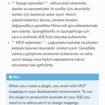
** Searge eşlemeleri
**
, obfuscated yöntemler,
alanlar ve parametreler ile sınıflar için okunabilir
isimler için benzersiz adlar içerir. Notch
eşleştirmelerinin aksine, yöntem imzaları
değişmedikçe genellikle Minecraft güncellemelerinde
aynı kalırlar. SpongeVanilla ve SpongeForge için
ayrıca üretimde (IDE’nizin dışında) kullanılırlar.
** MCP eşlemeleri
**
, çoğunlukla topluluk tarafından
katkıda bulunan okunabilir isimleri içerir. Genellikle
yalnızca geliştirme ortamında kullanılırlar ve daha
sonra Searge veya Notch eşlemelerine tekrar
okunamaz hale getirilirler.
Not
When you create a plugin, you work with
MCP
mappings
in your development environment. To run
the plugin in production (outside of your IDE) you
need to re-obfuscate it to
Searge mappings
.