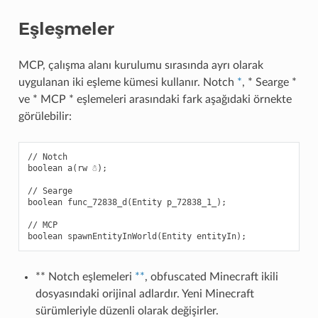
Eşleşmeler
MCP, çalışma alanı kurulumu sırasında ayrı olarak
uygulanan iki eşleme kümesi kullanır. Notch
*
, * Searge *
ve * MCP * eşlemeleri arasındaki fark aşağıdaki örnekte
görülebilir:
// Notch

boolean a(rw ☃);

// Searge

boolean func_72838_d(Entity p_72838_1_);

// MCP

** Notch eşlemeleri
**
, obfuscated Minecraft ikili
dosyasındaki orijinal adlardır. Yeni Minecraft
sürümleriyle düzenli olarak değişirler.