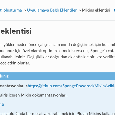
nti oluşturma
»
Uygulamaya Bağlı Eklentiler
»
Mixins eklentisi
eklentisi
rı, yüklenmeden önce çalışma zamanında değiştirmek için kullanıl
cunuz için özel olarak optimize etmek isterseniz, Sponge’u ça
ullanabilirsiniz. Değişiklikler doğrudan eklentinizle birlikte verilir
ece etkin olurlar.
kınız
mantasyonları <
https://github.com/SpongePowered/Mixin/wiki
 giriş içeren Mixin dökümantasyonları.
nti
aşlatıldığında bir mesaj yazdırabilmek için Plugin Mixins kullana