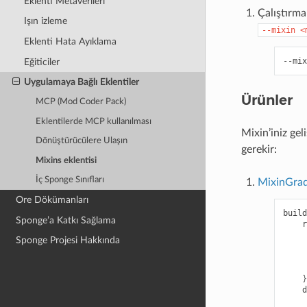
Eklenti Metaverileri
Çalıştırma
Işın izleme
--mixin
<
Eklenti Hata Ayıklama
Eğiticiler
Uygulamaya Bağlı Eklentiler
Ürünler
MCP (Mod Coder Pack)
Eklentilerde MCP kullanılması
Mixin’iniz gel
Dönüştürücülere Ulaşın
gerekir:
Mixins eklentisi
İç Sponge Sınıfları
MixinGrad
Ore Dökümanları
build
Sponge’a Katkı Sağlama
r
Sponge Projesi Hakkında
}
d