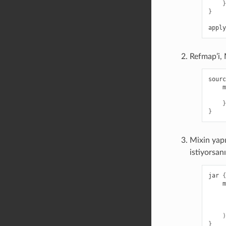
}
}
apply
Refmap’i, 
sourc
m
}
}
Mixin yapı
istiyorsan
jar
{
m
)
}