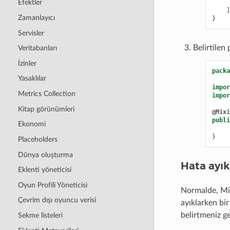
Efektler
]
Zamanlayıcı
}
Servisler
Belirtilen 
Veritabanları
İzinler
packa
Yasaklılar
impor
Metrics Collection
impor
Kitap görünümleri
@Mixi
publi
Ekonomi
}
Placeholders
Dünya oluşturma
Hata ayı
Eklenti yöneticisi
Oyun Profili Yöneticisi
Normalde, Mix
Çevrim dışı oyuncu verisi
ayıklarken bi
belirtmeniz ge
Sekme listeleri