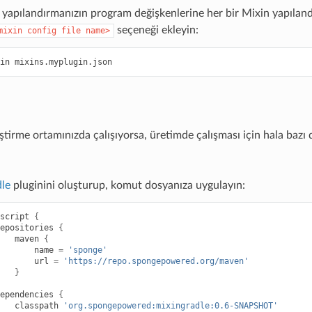
 yapılandırmanızın program değişkenlerine her bir Mixin yapıland
seçeneği ekleyin:
mixin
config
file
name>
iştirme ortamınızda çalışıyorsa, üretimde çalışması için hala bazı 
le
pluginini oluşturup, komut dosyanıza uygulayın:
script
{
epositories
{
maven
{
name
=
'sponge'
url
=
'https://repo.spongepowered.org/maven'
}
ependencies
{
classpath
'org.spongepowered:mixingradle:0.6-SNAPSHOT'