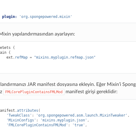
plugin:
'org.spongepowered.mixin'
Mixin yapılandırmasından ayarlayın:
eSets
{
ain
{
ext
.
refMap
=
"mixins.myplugin.refmap.json"
landırmanızı JAR manifest dosyasına ekleyin. Eğer Mixin’i Spon
ız
manifest girişi gereklidir:
FMLCorePluginContainsFMLMod
anifest
.
attributes
(
'TweakClass'
:
'org.spongepowered.asm.launch.MixinTweaker'
,
'MixinConfigs'
:
'mixins.myplugin.json'
,
'FMLCorePluginContainsFMLMod'
:
'true'
,