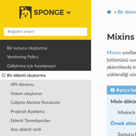
SPONGE
»
Bir ekle
Mixins 
Bir sunucu oluşturma
Mixins
sınıfla
Versioning Policy
bölümünü sunu
Geliştirme için hazırlanıyor
eklentilerde k
yüklendiği sür
Bir eklenti oluşturma
API-Versions
Ayrıca ba
Sistem oluşturun
Mixin dökü
Çalışma Alanınız Kuruluyor
Projenizi Ayarlama
Mixins’e
Eklenti Tanımlayıcıları
Örnek ekle
Ana eklenti sınıfı
Sunucu b