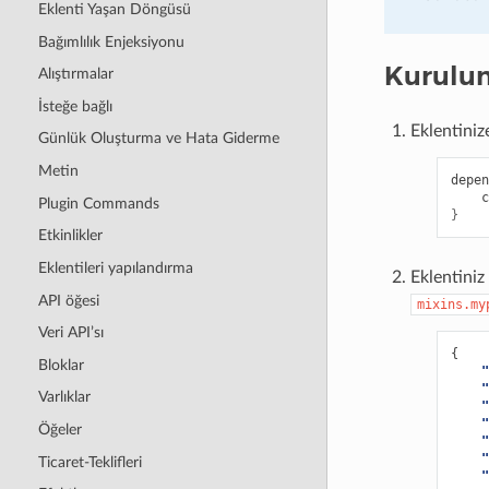
Eklenti Yaşan Döngüsü
Bağımlılık Enjeksiyonu
Kurulu
Alıştırmalar
İsteğe bağlı
Eklentiniz
Günlük Oluşturma ve Hata Giderme
Metin
depen
c
Plugin Commands
}
Etkinlikler
Eklentileri yapılandırma
Eklentiniz
API öğesi
mixins.my
Veri API’sı
{
Bloklar
"
"
Varlıklar
"
"
Öğeler
"
"
Ticaret-Teklifleri
"