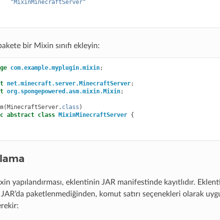
"MixinMinecraftServer"
pakete bir Mixin sınıfı ekleyin:
ge
com.example.myplugin.mixin
;
t
net.minecraft.server.MinecraftServer
;
t
org.spongepowered.asm.mixin.Mixin
;
n
(
MinecraftServer
.
class
)
c
abstract
class
MixinMinecraftServer
{
klama
in yapılandırması, eklentinin JAR manifestinde kayıtlıdır. Eklenti
r JAR’da paketlenmediğinden, komut satırı seçenekleri olarak uyg
rekir: