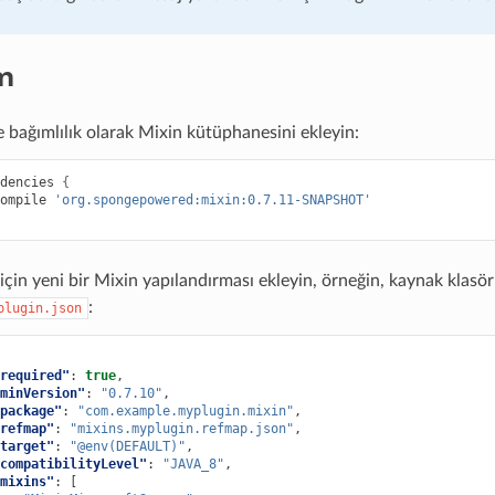
m
e bağımlılık olarak Mixin kütüphanesini ekleyin:
dencies
{
ompile
'org.spongepowered:mixin:0.7.11-SNAPSHOT'
 için yeni bir Mixin yapılandırması ekleyin, örneğin, kaynak klas
:
plugin.json
required"
:
true
,
minVersion"
:
"0.7.10"
,
package"
:
"com.example.myplugin.mixin"
,
refmap"
:
"mixins.myplugin.refmap.json"
,
target"
:
"@env(DEFAULT)"
,
compatibilityLevel"
:
"JAVA_8"
,
mixins"
:
[