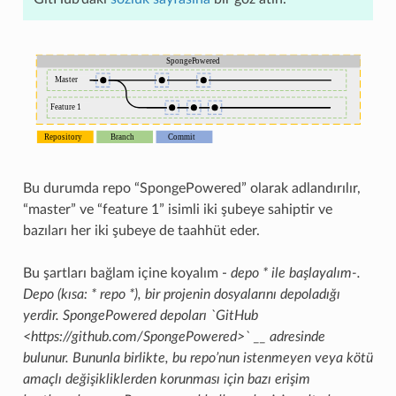
Bu durumda repo “SpongePowered” olarak adlandırılır,
“master” ve “feature 1” isimli iki şubeye sahiptir ve
bazıları her iki şubeye de taahhüt eder.
Bu şartları bağlam içine koyalım -
depo * ile başlayalım-.
Depo (kısa: * repo *), bir projenin dosyalarını depoladığı
yerdir. SpongePowered depoları `GitHub
<https://github.com/SpongePowered>` __ adresinde
bulunur. Bununla birlikte, bu repo’nun istenmeyen veya kötü
amaçlı değişikliklerden korunması için bazı erişim