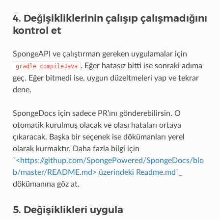
4. Değişikliklerinin çalışıp çalışmadığını
kontrol et
SpongeAPI ve çalıştırman gereken uygulamalar için
. Eğer hatasız bitti ise sonraki adıma
gradle
compileJava
geç. Eğer bitmedi ise, uygun düzeltmeleri yap ve tekrar
dene.
SpongeDocs için sadece PR’ını gönderebilirsin. O
otomatik kurulmuş olacak ve olası hataları ortaya
çıkaracak. Başka bir seçenek ise dökümanları yerel
olarak kurmaktır. Daha fazla bilgi için
`<https://githup.com/SpongePowered/SpongeDocs/blo
b/master/README.md> üzerindeki Readme.md`_
dökümanına göz at.
5. Değişiklikleri uygula