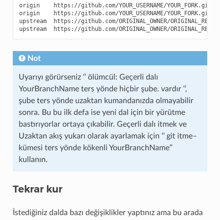
origin
https://github.com/YOUR_USERNAME/YOUR_FORK.git
(
origin
https://github.com/YOUR_USERNAME/YOUR_FORK.git
(
upstream
https://github.com/ORIGINAL_OWNER/ORIGINAL_REPOS
upstream
https://github.com/ORIGINAL_OWNER/ORIGINAL_REPOS
Not
Uyarıyı görürseniz ‘’ ölümcül: Geçerli dalı
YourBranchName ters yönde hiçbir şube. vardır ‘’,
şube ters yönde uzaktan kumandanızda olmayabilir
sonra. Bu bu ilk defa ise yeni dal için bir yürütme
bastırıyorlar ortaya çıkabilir. Geçerli dalı itmek ve
Uzaktan akış yukarı olarak ayarlamak için ‘’ git itme–
kümesi ters yönde kökenli YourBranchName’’
kullanın.
Tekrar kur
İstediğiniz dalda bazı değişiklikler yaptınız ama bu arada