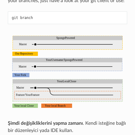
your branches, just have a look at your git client or use:
git
Şimdi değişikliklerini yapma zamanı
. Kendi isteğine bağlı
bir düzenleyici yada IDE kullan.