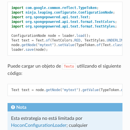
import
com.google.common.reflect.TypeToken
;
import
ninja.leaping.configurate.ConfigurationNode
;
import
org.spongepowered.api.text.Text
;
import
org.spongepowered.api.text.format.TextColors
;
import
org.spongepowered.api.text.format.TextStyles
;
ConfigurationNode
node
=
loader
.
load
();
Text
text
=
Text
.
of
(
TextColors
.
RED
,
TextStyles
.
UNDERLINE
,
node
.
getNode
(
"mytext"
).
setValue
(
TypeToken
.
of
(
Text
.
class
),
loader
.
save
(
node
);
Puede cargar un objeto de
utilizando el siguiente
Texto
código:
Text
text
=
node
.
getNode
(
"mytext"
).
getValue
(
TypeToken
.
of
(
T
Nota
Esta estrategia no está limitada por
HoconConfigurationLoader
; cualquier