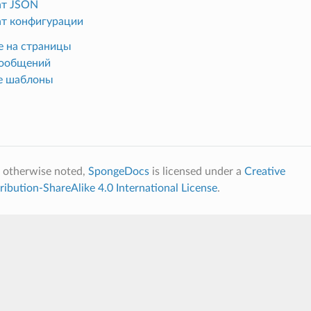
т JSON
т конфигурации
е на страницы
сообщений
е шаблоны
 otherwise noted,
SpongeDocs
is licensed under a
Creative
bution-ShareAlike 4.0 International License
.