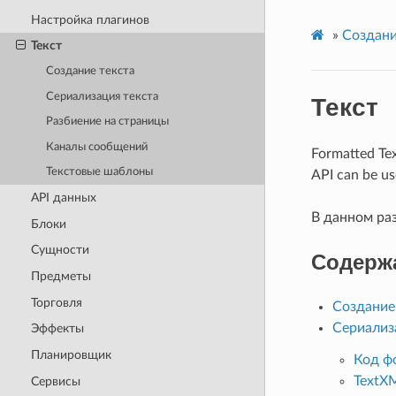
Настройка плагинов
»
Создани
Текст
Создание текста
Сериализация текста
Текст
Разбиение на страницы
Каналы сообщений
Formatted Tex
Текстовые шаблоны
API can be us
API данных
В данном ра
Блоки
Сущности
Содерж
Предметы
Торговля
Создание
Сериализ
Эффекты
Планировщик
Код ф
TextX
Сервисы