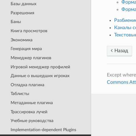
Форма
Базы данных
Форма
Разрешения
Разбиени
Баны
Каналы 
Книга просмотров
Текстовы
Экономика
Генерация мира
Назад
Менеджер плагинов
Игровой менеджер профилей
Except where
Данные о вышедших игроках
Commons Attri
Отладка плагина
Таблисты
Метаданные плагина
Трассировка лучей
Учебные руководства
Implementation-dependent Plugins