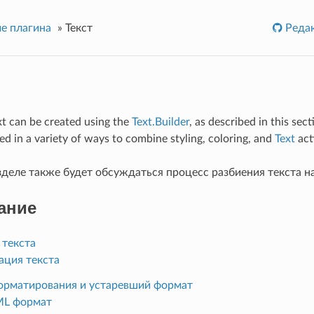
е плагина
»
Текст
Редак
t can be created using the
Text.Builder
, as described in this sec
ed in a variety of ways to combine styling, coloring, and
Text
act
зделе также будет обсуждаться процесс разбиения текста н
ание
 текста
ация текста
орматирования и устаревший формат
ML формат