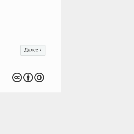
Далее
cba