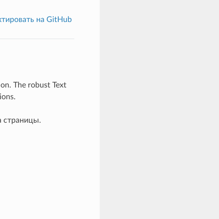
тировать на GitHub
tion. The robust Text
ions.
а страницы.