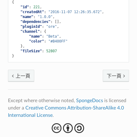
{
"id"
:
221
,
"createdAt"
:
"2016-11-07 12:26:35.672"
,
"name"
:
"1.0.0"
,
"dependencies"
:
[],
"pluginId"
:
"ore"
,
"channel"
:
{
"name"
:
"Beta"
,
"color"
:
"#B400FF"
},
"fileSize"
:
52807
}
上一頁
下一頁
Except where otherwise noted,
SpongeDocs
is licensed
under a
Creative Commons Attribution-ShareAlike 4.0
International License
.
cba