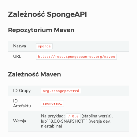
Zależność SpongeAPI
Repozytorium Maven
Nazwa
sponge
URL
https://repo.spongepowered.org/maven
Zależność Maven
ID Grupy
org.spongepowered
ID
spongeapi
Artefaktu
Na przykład:
(stabilna wersja),
7.0.0
Wersja
lub``8.0.0-SNAPSHOT`` (wersja dev,
niestabilna)