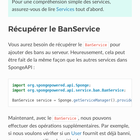
Pour une compréhension simple des services,
assurez-vous de lire
Services
tout d’abord.
Récupérer le BanService
Vous aurez besoin de récupérer le
pour
BanService
ajouter des bans au serveur. Heureusement, cela peut
être fait de la même façon que les autres services dans
SpongeAPI :
import
org.spongepowered.api.Sponge
;
import
org.spongepowered.api.service.ban.BanService
;
BanService
service
=
Sponge
.
getServiceManager
().
provide
(
Ba
Maintenant, avec le
, nous pouvons
BanService
effectuer des opérations supplémentaires. Par exemple,
si nous voulons vérifier si un
User
fournit est déjà banni,