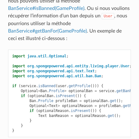
nous pouvons utiliser la méthode
BanService#isBanned(GameProfile)
. Ou si nous voulions
récupérer l’information d’un ban depuis un
, nous
User
pourrions utiliser la méthode
BanService#getBanFor(GameProfile)
. Un exemple de
ceci est illustré ci-dessous :
import
java.util.Optional
;
import
org.spongepowered.api.entity.living.player.User
;
import
org.spongepowered.api.text.Text
;
import
org.spongepowered.api.util.ban.Ban
;
if
(
service
.
isBanned
(
user
.
getProfile
()))
{
Optional
<
Ban
.
Profile
>
optionalBan
=
service
.
getBanFor
(
if
(
optionalBan
.
isPresent
())
{
Ban
.
Profile
profileBan
=
optionalBan
.
get
();
Optional
<
Text
>
optionalReason
=
profileBan
.
getReas
if
(
optionalReason
.
isPresent
())
{
Text
banReason
=
optionalReason
.
get
();
}
}
}