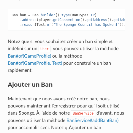
Ban
ban
=
Ban
.
builder
().
type
(
BanTypes
.
IP
)
.
address
(
player
.
getConnection
().
getAddress
().
getAddres
.
reason
(
Text
.
of
(
"The Sponge Council has Spoken!"
)).
bui
Notez que si vous souhaitez créer un ban simple et
indéfini sur un
, vous pouvez utiliser la méthode
User
Ban#of(GameProfile)
ou la méthode
Ban#of(GameProfile, Text)
pour construire un ban
rapidement.
Ajouter un Ban
Maintenant que nous avons créé notre ban, nous
pouvons maintenant l’enregistrer pour qu’il soit utilisé
dans Sponge. À l’aide de notre
d’avant, nous
BanService
pouvons utiliser la méthode
BanService#addBan(Ban)
pour accomplir ceci. Notez qu’ajouter un ban