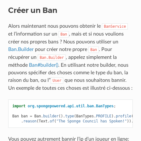
Créer un Ban
Alors maintenant nous pouvons obtenir le
BanService
et l’information sur un
, mais et si nous voulions
Ban
créer nos propres bans ? Nous pouvons utiliser un
Ban.Builder
pour créer notre propre
. Pour
Ban
récupérer un
, appelez simplement la
Ban.Builder
méthode
Ban#builder()
. En utilisant notre builder, nous
pouvons spécifier des choses comme le type du ban, la
raison du ban, ou l”
que nous souhaitons bannir.
User
Un exemple de toutes ces choses est illustré ci-dessous :
import
org.spongepowered.api.util.ban.BanTypes
;
Ban
ban
=
Ban
.
builder
().
type
(
BanTypes
.
PROFILE
).
profile
(
use
.
reason
(
Text
.
of
(
"The Sponge Council has Spoken!"
)).
bui
Vous pouvez autrement bannir l’ip d’un joueur en ligne: