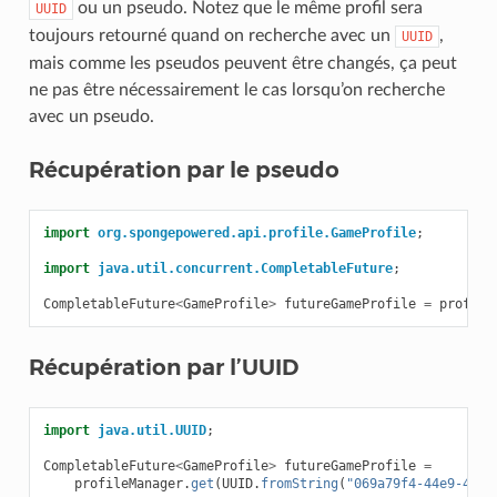
ou un pseudo. Notez que le même profil sera
UUID
toujours retourné quand on recherche avec un
,
UUID
mais comme les pseudos peuvent être changés, ça peut
ne pas être nécessairement le cas lorsqu’on recherche
avec un pseudo.
Récupération par le pseudo
import
org.spongepowered.api.profile.GameProfile
;
import
java.util.concurrent.CompletableFuture
;
CompletableFuture
<
GameProfile
>
futureGameProfile
=
profile
Récupération par l’UUID
import
java.util.UUID
;
CompletableFuture
<
GameProfile
>
futureGameProfile
=
profileManager
.
get
(
UUID
.
fromString
(
"069a79f4-44e9-4726