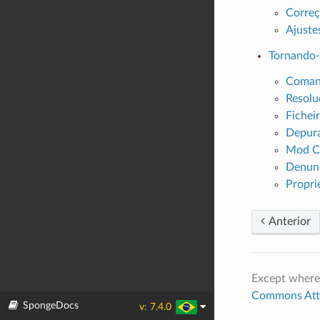
Correç
Ajust
Tornando-
Coman
Resolu
Fichei
Depur
Mod Co
Denunc
Propri
Anterior
Except where
Commons Attri
SpongeDocs
v: 7.4.0