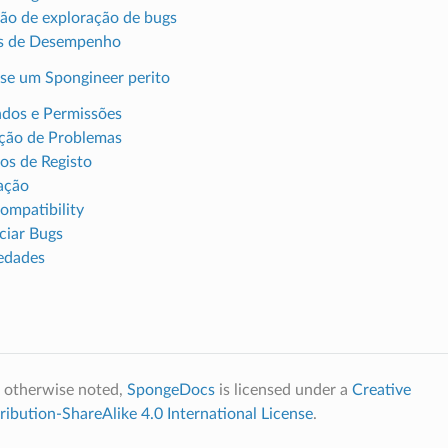
ão de exploração de bugs
es de Desempenho
se um Spongineer perito
dos e Permissões
ção de Problemas
ros de Registo
ação
mpatibility
iar Bugs
edades
 otherwise noted,
SpongeDocs
is licensed under a
Creative
bution-ShareAlike 4.0 International License
.