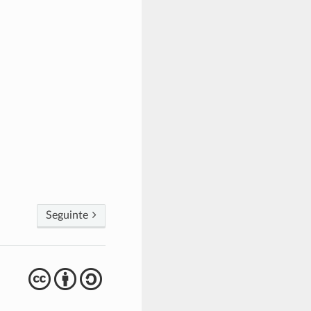
Seguinte
cba