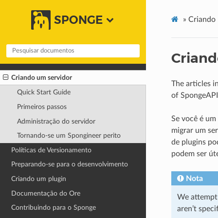
SPONGE
»
Criando 
Criand
Criando um servidor
The articles 
Quick Start Guide
of SpongeAPI
Primeiros passos
Se você é um
Administração do servidor
migrar um ser
Tornando-se um Spongineer perito
de plugins po
Políticas de Versionamento
podem ser úte
Preparando-se para o desenvolvimento
Nota
Criando um plugin
Documentação do Ore
We attempt 
Contribuindo para o Sponge
aren’t spec