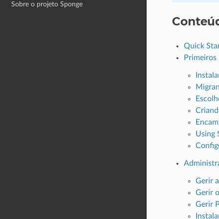
Sobre o projeto Sponge
Conteú
Quick Sta
Primeiros
Instal
Migra
Escolh
Criand
Encami
Using 
Config
Administr
Gerir a
Gerir 
Gerir 
Instala