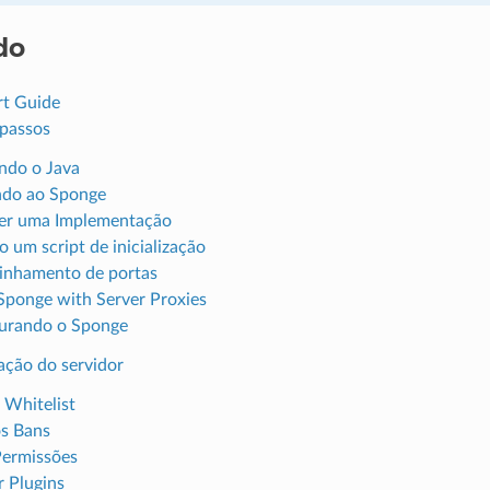
do
rt Guide
 passos
ando o Java
ndo ao Sponge
er uma Implementação
o um script de inicialização
nhamento de portas
Sponge with Server Proxies
urando o Sponge
ação do servidor
 Whitelist
os Bans
Permissões
r Plugins