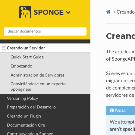
SPONGE
»
Creando 
Creand
Creando un Servidor
The articles 
Quick Start Guide
of SpongeAPI
Empezando
Si eres es un
Administración de Servidores
migrar un ser
Convirtiéndose en un experto
de complement
Spongineer
servidores de
Versioning Policy
Preparación del Desarrollo
Nota
Creando un Plugin
We attempt 
Documentación Ore
aren’t spec
Contribuyendo a Sponge