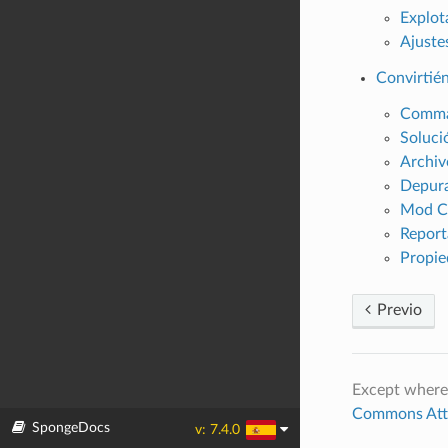
Explot
Ajuste
Convirtié
Comma
Soluci
Archiv
Depur
Mod Co
Report
Propie
Previo
Except where
Commons Attri
SpongeDocs
v: 7.4.0