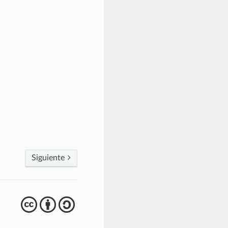
Siguiente
cba