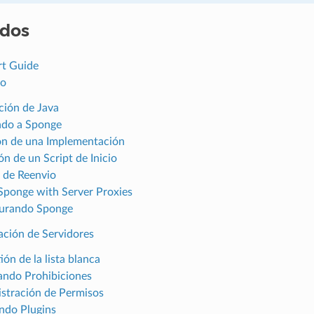
idos
rt Guide
o
ación de Java
do a Sponge
ón de una Implementación
ón de un Script de Inicio
 de Reenvio
Sponge with Server Proxies
urando Sponge
ación de Servidores
ión de la lista blanca
ndo Prohibiciones
stración de Permisos
ando Plugins