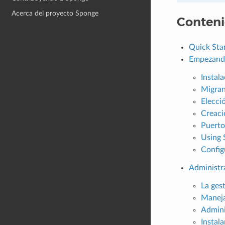
Acerca del proyecto Sponge
Conten
Quick Sta
Empezand
Instal
Migran
Elecci
Creaci
Puerto
Using 
Config
Administr
La gest
Maneja
Admini
Instal