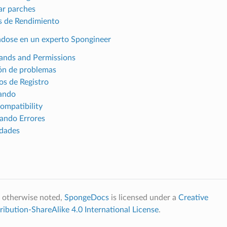
ar parches
s de Rendimiento
ndose en un experto Spongineer
nds and Permissions
ón de problemas
os de Registro
ando
mpatibility
ando Errores
dades
 otherwise noted,
SpongeDocs
is licensed under a
Creative
bution-ShareAlike 4.0 International License
.