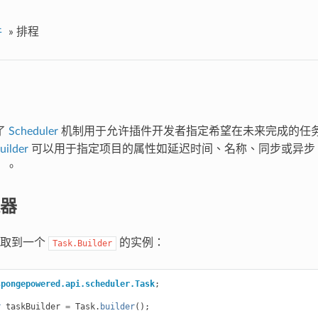
件
»
排程
供了
Scheduler
机制用于允许插件开发者指定希望在未来完成的任
uilder
可以用于指定项目的属性如延迟时间、名称、同步或异步
）。
器
获取到一个
的实例：
Task.Builder
spongepowered.api.scheduler.Task
;
r
taskBuilder
=
Task
.
builder
();