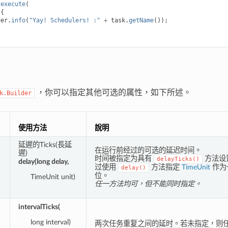
.
execute
(
{
ger
.
info
(
"Yay! Schedulers! :"
+
task
.
getName
());
，你可以指定其他可选的属性，如下所述。
k.Builder
）
使用方法
說明
延遲的Ticks(長延
在运行前经过的可选的延迟时间。
遲)
时间被指定为具有
方法设置
delayTicks()
delay(long delay,
过使用
方法指定
TimeUnit
作为
delay()
位。
TimeUnit unit)
任一方法均可，但不能同时指定。
intervalTicks(
long interval)
两次任务重复之间的延时。若未指定，则