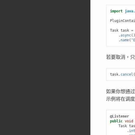
import
java
PluginConta
Task
task
=
.
async
(
.
name
(
"
若要取消，
task
.
cancel
如果你想通
示例将在调度
@Listener
public
void
Task
ta
.
in