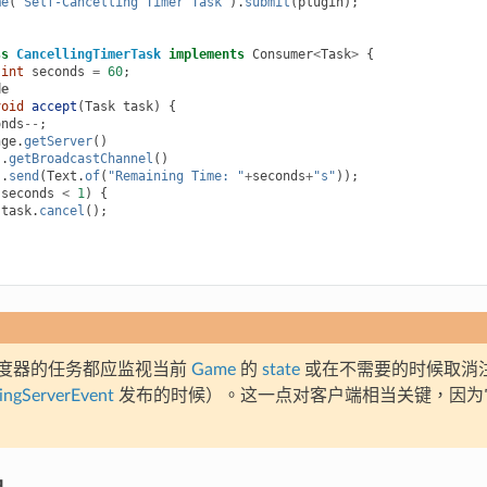
me
(
"Self-Cancelling Timer Task"
).
submit
(
plugin
);
ss
CancellingTimerTask
implements
Consumer
<
Task
>
{
int
seconds
=
60
;
de
void
accept
(
Task
task
)
{
onds
--
;
nge
.
getServer
()
.
getBroadcastChannel
()
.
send
(
Text
.
of
(
"Remaining Time: "
+
seconds
+
"s"
));
(
seconds
<
1
)
{
task
.
cancel
();
度器的任务都应监视当前
Game
的
state
或在不需要的时候取消
ngServerEvent
发布的时候）。这一点对客户端相当关键，因为