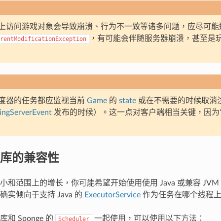
上访问游戏对象会导致崩溃、行为不一致等诸多问题，应尽可能
，有可能会伴随服务器崩溃，甚至是
rentModificationException
度器的任务都应监视当前
Game
的
state
或在不需要的时候取消
ngServerEvent
发布的时候）。这一点对客户端相当关键，因为
库的兼容性
小和范围上的增长，你可能希望开始使用使用 Java 或兼容 JV
实倾向于支持 Java 的
ExecutorService
作为任务在哪个线程上
和 Sponge 的
一起使用，可以使用以下方法：
Scheduler