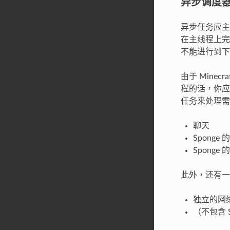
异步调度
异步任务应主
在主线程上完
不能进行到下一
由于 Min
程的话，你应该
任务来处理需
聊天
Spong
Sponge
此外，还有一
独立的网
（不包含 