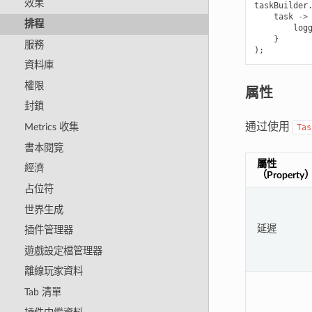
效果
taskBuilder
task
->
排程
log
}
服務
);
資料庫
權限
属性
封鎖
通过使用
Metrics 收集
Tas
書本閱覽
屬性
經濟
（Property
占位符
世界生成
延遲
插件管理器
遊戲設定檔管理器
離線玩家資料
Tab 清單