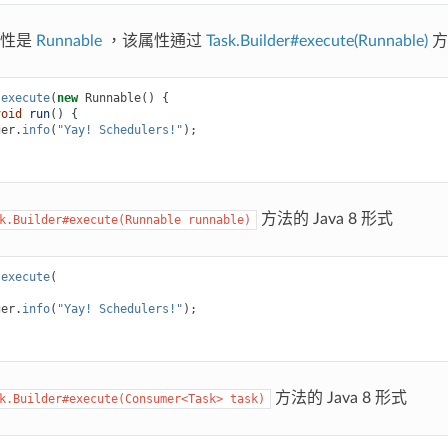
属性是
Runnable
，该属性通过
Task.Builder#execute(Runnable)
方
.
execute
(
new
Runnable
()
{
void
run
()
{
ger
.
info
(
"Yay! Schedulers!"
);
方法的 Java 8 形式
k.Builder#execute(Runnable
runnable)
.
execute
(
ger
.
info
(
"Yay! Schedulers!"
);
方法的 Java 8 形式
k.Builder#execute(Consumer<Task>
task)