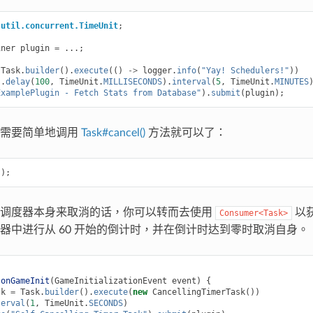
.util.concurrent.TimeUnit
;
iner
plugin
=
...;
Task
.
builder
().
execute
(()
->
logger
.
info
(
"Yay! Schedulers!"
))
).
delay
(
100
,
TimeUnit
.
MILLISECONDS
).
interval
(
5
,
TimeUnit
.
MINUTES
ExamplePlugin - Fetch Stats from Database"
).
submit
(
plugin
);
只需要简单地调用
Task#cancel()
方法就可以了：
();
过调度器本身来取消的话，你可以转而去使用
以
Consumer<Task>
器中进行从 60 开始的倒计时，并在倒计时达到零时取消自身。
onGameInit
(
GameInitializationEvent
event
)
{
sk
=
Task
.
builder
().
execute
(
new
CancellingTimerTask
())
terval
(
1
,
TimeUnit
.
SECONDS
)