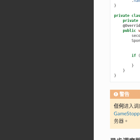
.
na
}
private
cla
private
@Overri
public
sec
Spo
if
}
}
}
警告
任何
进入调
GameStoppi
务器。