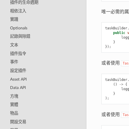
插件的生命週期
相依注入
唯一必需的
實踐
Optionals
taskBuilder
public
記錄與除錯
log
}
文本
});
插件指令
事件
或者使用
Tas
設定插件
Asset API
taskBuilder
()
->
{
Data API
log
}
方塊
);
實體
物品
或者使用
Tas
開設交易