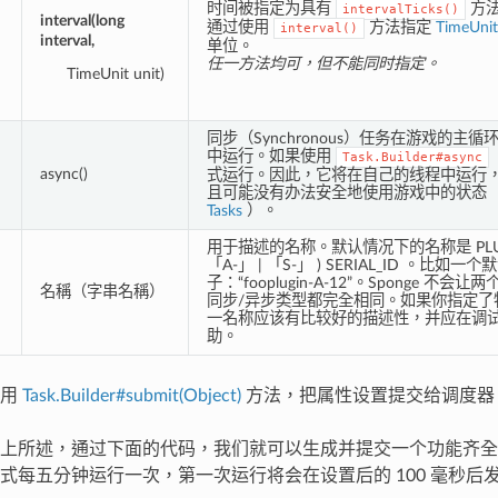
时间被指定为具有
方法
intervalTicks()
interval(long
通过使用
方法指定
TimeUnit
interval()
interval,
单位。
任一方法均可，但不能同时指定。
TimeUnit unit)
同步（Synchronous）任务在游戏的主循环
中运行。如果使用
Task.Builder#async
async()
式运行。因此，它将在自己的线程中运行，独
且可能没有办法安全地使用游戏中的状态
Tasks
）。
用于描述的名称。默认情况下的名称是 PLUGIN
「A-」 | 「S-」 ) SERIAL_ID 。比
子：“fooplugin-A-12”。Sponge 不会让两
名稱（字串名稱）
同步/异步类型都完全相同。如果你指定了
一名称应该有比较好的描述性，并应在调
助。
使用
Task.Builder#submit(Object)
方法，把属性设置提交给调度器
上所述，通过下面的代码，我们就可以生成并提交一个功能齐全
式每五分钟运行一次，第一次运行将会在设置后的 100 毫秒后