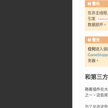
警告
在非主线程
引发
Concur
数据损坏。
警告
任何
进入调
GameStoppi
务器。
和第三方
随着插件在大
之一。这些库确
为了允许这些库