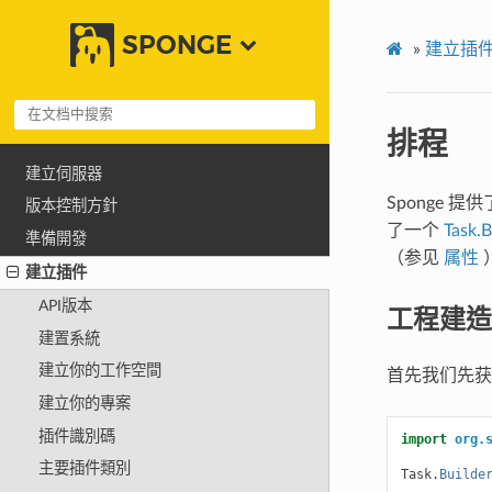
SPONGE
»
建立插
排程
建立伺服器
Sponge 提
版本控制方針
了一个
Task.B
準備開發
（参见
属性
建立插件
API版本
工程建造
建置系統
建立你的工作空間
首先我们先
建立你的專案
插件識別碼
import
org.
主要插件類別
Task
.
Builde