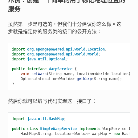
示例：创建一个简单的用于标记地理位置的
服务
虽然第一步是可选的，但我们十分建议你这么做。这一
步就是指定你的服务类的接口的公开方法：
import
org.spongepowered.api.world.Location
;
import
org.spongepowered.api.world.World
;
import
java.util.Optional
;
public
interface
WarpService
{
void
setWarp
(
String
name
,
Location
<
World
>
location
);
Optional
<
Location
<
World
>>
getWarp
(
String
name
);
}
然后你就可以编写代码实现这一接口了：
import
java.util.HashMap
;
public
class
SimpleWarpService
implements
WarpService
{
HashMap
<
String
,
Location
<
World
>>
warpMap
=
new
HashMap