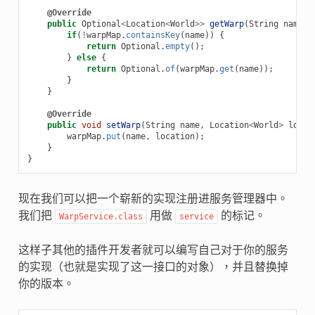
@Override
public
Optional
<
Location
<
World
>>
getWarp
(
String
name
)
if
(
!
warpMap
.
containsKey
(
name
))
{
return
Optional
.
empty
();
}
else
{
return
Optional
.
of
(
warpMap
.
get
(
name
));
}
}
@Override
public
void
setWarp
(
String
name
,
Location
<
World
>
locat
warpMap
.
put
(
name
,
location
);
}
}
现在我们可以把一个崭新的实现注册进服务管理器中。
我们把
用做
的标记。
WarpService.class
service
这样子其他的插件开发者就可以编写自己对于你的服务
的实现（也就是实现了这一接口的对象），并且替换掉
你的版本。