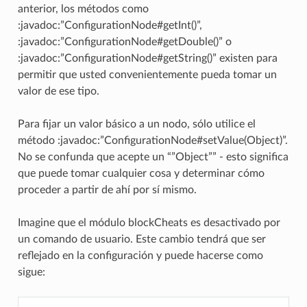
anterior, los métodos como
:javadoc:”ConfigurationNode#getInt()”,
:javadoc:”ConfigurationNode#getDouble()” o
:javadoc:”ConfigurationNode#getString()” existen para
permitir que usted convenientemente pueda tomar un
valor de ese tipo.
Para fijar un valor básico a un nodo, sólo utilice el
método :javadoc:”ConfigurationNode#setValue(Object)”.
No se confunda que acepte un “”Object”” - esto significa
que puede tomar cualquier cosa y determinar cómo
proceder a partir de ahí por sí mismo.
Imagine que el módulo blockCheats es desactivado por
un comando de usuario. Este cambio tendrá que ser
reflejado en la configuración y puede hacerse como
sigue: