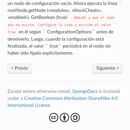
un nodo de configuración vacío. Ahora ejecuta la línea ``
rootNode.getNode («modules», «blockCheats»,
«enabled»). GetBoolean (true)
.
Debido
a
que
el
nodo
aún
no
existe,
Configure
lo
crea
y
escribe
el
valor
``
en él según `` ConfigurationOptions`` antes de
true
devolverlo. Luego, cuando la configuración está
finalizada, el valor `` true`` persistirá en el nodo sin
haber sido fijado explícitamente.
Previo
Siguiente
Except where otherwise noted,
SpongeDocs
is licensed
under a
Creative Commons Attribution-ShareAlike 4.0
International License
.
cba