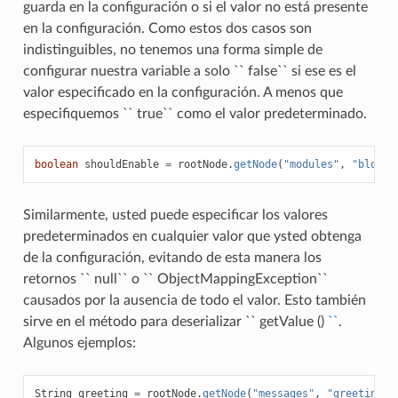
guarda en la configuración o si el valor no está presente
en la configuración. Como estos dos casos son
indistinguibles, no tenemos una forma simple de
configurar nuestra variable a solo `` false`` si ese es el
valor especificado en la configuración. A menos que
especifiquemos `` true`` como el valor predeterminado.
boolean
shouldEnable
=
rootNode
.
getNode
(
"modules"
,
"blockC
Similarmente, usted puede especificar los valores
predeterminados en cualquier valor que ysted obtenga
de la configuración, evitando de esta manera los
retornos `` null`` o `` ObjectMappingException``
causados ​​por la ausencia de todo el valor. Esto también
sirve en el método para deserializar `` getValue ()
``
.
Algunos ejemplos:
String
greeting
=
rootNode
.
getNode
(
"messages"
,
"greeting"
)