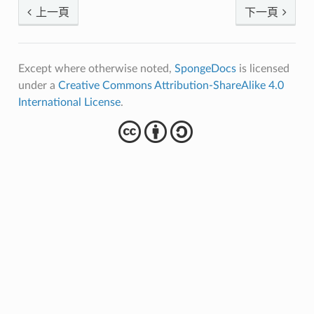
上一頁
下一頁
Except where otherwise noted,
SpongeDocs
is licensed
under a
Creative Commons Attribution-ShareAlike 4.0
International License
.
cba