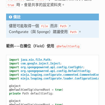
時，會是共享的設定資料夾。
true
備註
儘管可能取得一個
而非
，
File
Path
Configurate（與 Sponge）建議使用
。
Path
範例——在欄位（Field）使用
@DefaultConfig
import
java.nio.file.Path
;
import
com.google.inject.Inject
;
import
org.spongepowered.api.config.ConfigDir
;
import
org.spongepowered.api.config.DefaultConfig
;
import
ninja.leaping.configurate.commented.CommentedConfig
import
ninja.leaping.configurate.loader.ConfigurationLoade
@Inject
@DefaultConfig
(
sharedRoot
=
true
)
private
Path
defaultConfig
;
@Inject
@DefaultConfig
(
sharedRoot
=
true
)