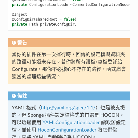
private
ConfigurationLoader
<
CommentedConfigurationNode
>
co
@Inject
@ConfigDir
(
sharedRoot
=
false
)
private
Path
privateConfigDir
;
警告
當你的插件在第一次運行時，回傳的設定檔與資料夾
的路徑可能還未存在。若你將所有讀檔/寫檔委託給
Configurate，那你不必擔心不存在的路徑，函式庫會
適當的處理這些情況。
備註
YAML 格式（
http://yaml.org/spec/1.1/
）也是被支援
的，但 Sponge 插件設定檔格式的首選是 HOCON。
可以透過使用
YAMLConfigurationLoader
讀取舊設定
檔，並使用
HoconConfigurationLoader
將它們儲
存，來將 YAML 自動轉換為 HOCON。