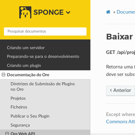
SPONGE
»
Documen
Baixar
Criando um servidor
GET /api/pro
Preparando-se para o desenvolvimento
Criando um plugin
Retorna uma f
deve ser subs
Documentação do Ore
Diretrizes de Submissão de Plugins
no Ore
Anterior
Projetos
Ficheiros
Except where
Publicar o Seu Plugin
Commons Attri
Segurança
Ore Web API