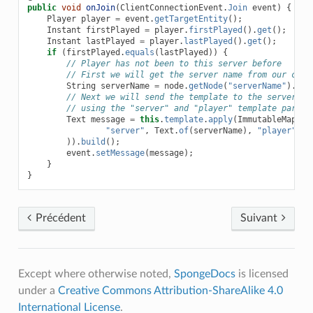
public
void
onJoin
(
ClientConnectionEvent
.
Join
event
)
{
Player
player
=
event
.
getTargetEntity
();
Instant
firstPlayed
=
player
.
firstPlayed
().
get
();
Instant
lastPlayed
=
player
.
lastPlayed
().
get
();
if
(
firstPlayed
.
equals
(
lastPlayed
))
{
// Player has not been to this server before
// First we will get the server name from our conf
String
serverName
=
node
.
getNode
(
"serverName"
).
get
// Next we will send the template to the server,
// using the "server" and "player" template parame
Text
message
=
this
.
template
.
apply
(
ImmutableMap
.
of
"server"
,
Text
.
of
(
serverName
),
"player"
,
T
)).
build
();
event
.
setMessage
(
message
);
}
}
Précédent
Suivant
Except where otherwise noted,
SpongeDocs
is licensed
under a
Creative Commons Attribution-ShareAlike 4.0
International License
.