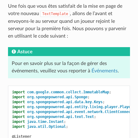
Une fois que vous êtes satisfait de la mise en page de
votre nouveau
, allons de l’avant et
TextTemplate
envoyons-le au serveur quand un joueur rejoint le
serveur pour la première fois. Nous pouvons y parvenir
en utilisant le code suivant :
Astuce
Pour en savoir plus sur la façon de gérer des
événements, veuillez vous reporter à
Événements
.
import
com.google.common.collect.ImmutableMap
;
import
org.spongepowered.api.Sponge
;
import
org.spongepowered.api.data.key.Keys
;
import
org.spongepowered.api.entity.living.player.Player
;
import
org.spongepowered.api.event.network.ClientConnectio
import
org.spongepowered.api.text.Text
;
import
java.time.Instant
;
import
java.util.Optional
;
@Listener