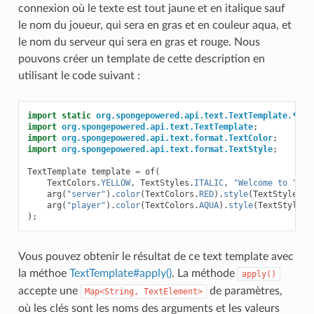
connexion où le texte est tout jaune et en italique sauf
le nom du joueur, qui sera en gras et en couleur aqua, et
le nom du serveur qui sera en gras et rouge. Nous
pouvons créer un template de cette description en
utilisant le code suivant :
import static
org.spongepowered.api.text.TextTemplate.*
;
import
org.spongepowered.api.text.TextTemplate
;
import
org.spongepowered.api.text.format.TextColor
;
import
org.spongepowered.api.text.format.TextStyle
;
TextTemplate
template
=
of
(
TextColors
.
YELLOW
,
TextStyles
.
ITALIC
,
"Welcome to "
,
arg
(
"server"
).
color
(
TextColors
.
RED
).
style
(
TextStyles
.
B
arg
(
"player"
).
color
(
TextColors
.
AQUA
).
style
(
TextStyles
.
);
Vous pouvez obtenir le résultat de ce text template avec
la méthoe
TextTemplate#apply()
. La méthode
apply()
accepte une
de paramètres,
Map<String,
TextElement>
où les clés sont les noms des arguments et les valeurs