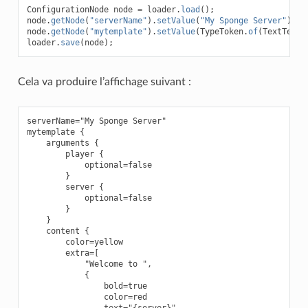
ConfigurationNode
node
=
loader
.
load
();
node
.
getNode
(
"serverName"
).
setValue
(
"My Sponge Server"
);
node
.
getNode
(
"mytemplate"
).
setValue
(
TypeToken
.
of
(
TextTempl
loader
.
save
(
node
);
Cela va produire l’affichage suivant :
serverName="My Sponge Server"

mytemplate {

    arguments {

        player {

            optional=false

        }

        server {

            optional=false

        }

    }

    content {

        color=yellow

        extra=[

            "Welcome to ",

            {

                bold=true

                color=red
