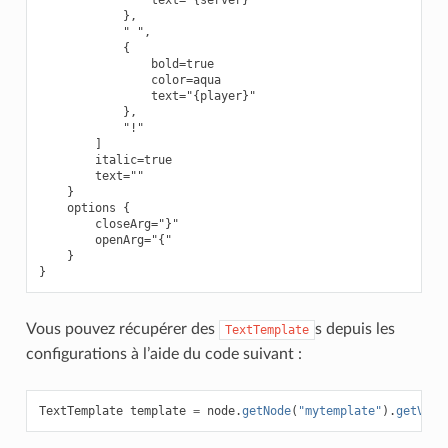
                text="{server}"

            },

            " ",

            {

                bold=true

                color=aqua

                text="{player}"

            },

            "!"

        ]

        italic=true

        text=""

    }

    options {

        closeArg="}"

        openArg="{"

    }

Vous pouvez récupérer des
s depuis les
TextTemplate
configurations à l’aide du code suivant :
TextTemplate
template
=
node
.
getNode
(
"mytemplate"
).
getValu