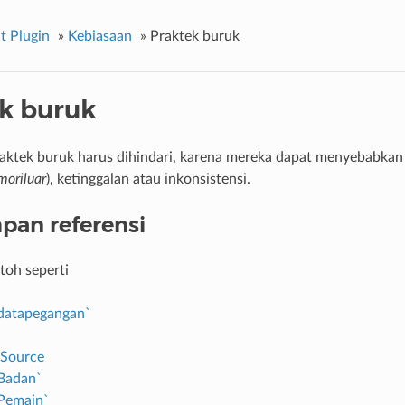
 Plugin
»
Kebiasaan
»
Praktek buruk
k buruk
praktek buruk harus dihindari, karena mereka dapat menyebabka
oriluar
), ketinggalan atau inkonsistensi.
an referensi
toh seperti
`datapegangan`
Source
`Badan`
`Pemain`