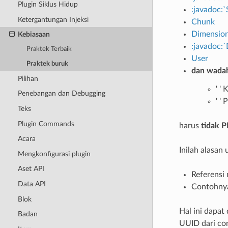
Plugin Siklus Hidup
:javadoc:`
Ketergantungan Injeksi
Chunk
Dimensio
Kebiasaan
:javadoc:
Praktek Terbaik
User
Praktek buruk
dan wada
Pilihan
' ' 
Penebangan dan Debugging
' ' 
Teks
Plugin Commands
harus
tidak 
Acara
Inilah alasan 
Mengkonfigurasi plugin
Aset API
Referensi
Data API
Contohnya
Blok
Hal ini dapa
Badan
UUID dari co