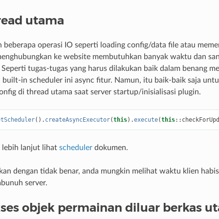
hread utama
beberapa operasi IO seperti loading config/data file atau meme
enghubungkan ke website membutuhkan banyak waktu dan sa
. Seperti tugas-tugas yang harus dilakukan baik dalam benang me
uilt-in scheduler ini async fitur. Namun, itu baik-baik saja unt
fig di thread utama saat server startup/inisialisasi plugin.
etScheduler
().
createAsyncExecutor
(
this
).
execute
(
this
::
checkForUp
lebih lanjut lihat
scheduler
dokumen.
kukan dengan tidak benar, anda mungkin melihat waktu klien habi
bunuh server.
es objek permainan diluar berkas u