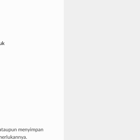
uk
i ataupun menyimpan
merlukannya.