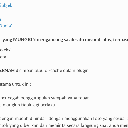
Subjek`
n
`Dunia`
h yang
MUNGKIN
mengandung salah satu unsur di atas, termas
Koleksi ' '
Peta ' '
PERNAH
disimpan atau di-cache dalam plugin.
utama untuk ini:
 mencegah penggumpulan sampah yang tepat
 mungkin tidak lagi berlaku
t dengan mudah dihindari dengan menggunakan foto yang sesua
ntoh yang diberikan dan meminta secara langsung saat anda me