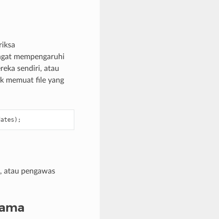
riksa
ngat mempengaruhi
reka sendiri, atau
uk memuat file yang
dates
);
s, atau pengawas
tama