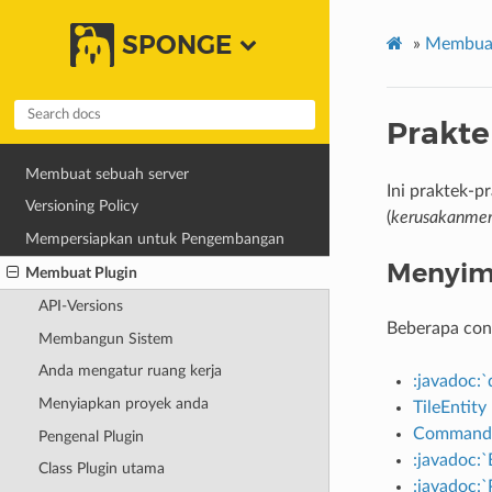
SPONGE
»
Membuat
Prakte
Membuat sebuah server
Ini praktek-
Versioning Policy
(
kerusakanmem
Mempersiapkan untuk Pengembangan
Menyimp
Membuat Plugin
API-Versions
Beberapa con
Membangun Sistem
Anda mengatur ruang kerja
:javadoc:
Menyiapkan proyek anda
TileEntity
Command
Pengenal Plugin
:javadoc:
Class Plugin utama
:javadoc: