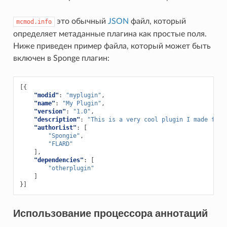
это обычный
JSON
файл, который
mcmod.info
определяет метаданные плагина как простые поля.
Ниже приведен пример файла, который может быть
включен в Sponge плагин:
[{
"modid"
:
"myplugin"
,
"name"
:
"My Plugin"
,
"version"
:
"1.0"
,
"description"
:
"This is a very cool plugin I made for 
"authorList"
:
[
"Spongie"
,
"FLARD"
],
"dependencies"
:
[
"otherplugin"
]
}]
Использование процессора аннотаций