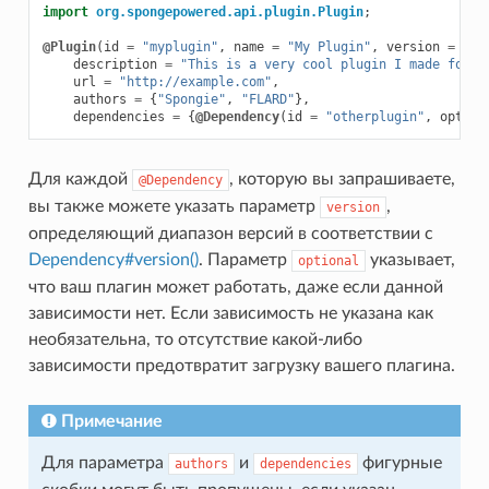
import
org.spongepowered.api.plugin.Plugin
;
@Plugin
(
id
=
"myplugin"
,
name
=
"My Plugin"
,
version
=
"1.
description
=
"This is a very cool plugin I made for m
url
=
"http://example.com"
,
authors
=
{
"Spongie"
,
"FLARD"
},
dependencies
=
{
@Dependency
(
id
=
"otherplugin"
,
option
Для каждой
, которую вы запрашиваете,
@Dependency
вы также можете указать параметр
,
version
определяющий диапазон версий в соответствии с
Dependency#version()
. Параметр
указывает,
optional
что ваш плагин может работать, даже если данной
зависимости нет. Если зависимость не указана как
необязательна, то отсутствие какой-либо
зависимости предотвратит загрузку вашего плагина.
Примечание
Для параметра
и
фигурные
authors
dependencies