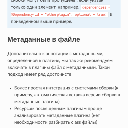
скобки могут быть пропущены, если указан
только один элемент, например,
dependencies
=
в
@Dependency(id
=
"otherplugin",
optional
=
true)
приведенном выше примере.
Метаданные в файле
Дополнительно к аннотации с метаданными,
определенной в плагине, мы так же рекомендуем
включать в плагины файл с метаданными. Такой
подход имеет ряд достоинств:
Более простая интеграция с системами сборки (к
примеру, автоматическая вставка версии сборки в
метаданные плагина)
Ресурсам посвященным плагинам проще
анализировать метаданные плагина (нет
необходимости разбирать class файлы)