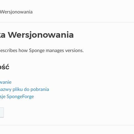
 Wersjonowania
ka Wersjonowania
describes how Sponge manages versions.
ość
wanie
nazwy pliku do pobrania
sje SpongeForge