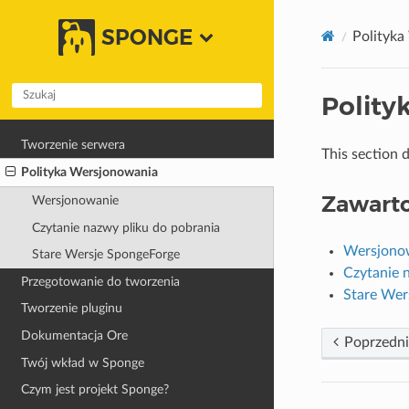
SPONGE
Polityka
Polity
Tworzenie serwera
This section 
Polityka Wersjonowania
Zawart
Wersjonowanie
Czytanie nazwy pliku do pobrania
Wersjono
Stare Wersje SpongeForge
Czytanie 
Przegotowanie do tworzenia
Stare Wer
Tworzenie pluginu
Dokumentacja Ore
Poprzedni
Twój wkład w Sponge
Czym jest projekt Sponge?