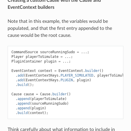
Creating a custom Cause with the Cause and
EventContext builders
Note that in this example, the variables would be
populated, and that the first entry appended to the
cause would be the root cause.
CommandSource
sourceRunningSudo
=
...;
Player
playerToSimulate
=
...;
PluginContainer
plugin
=
...;
EventContext
context
=
EventContext
.
builder
()
.
add
(
EventContextKeys
.
PLAYER_SIMULATED
,
playerToSimulate
.
add
(
EventContextKeys
.
PLUGIN
,
plugin
)
.
build
();
Cause
cause
=
Cause
.
builder
()
.
append
(
playerToSimulate
)
.
append
(
sourceRunningSudo
)
.
append
(
plugin
)
.
build
(
context
);
Think carefully about what information to include in