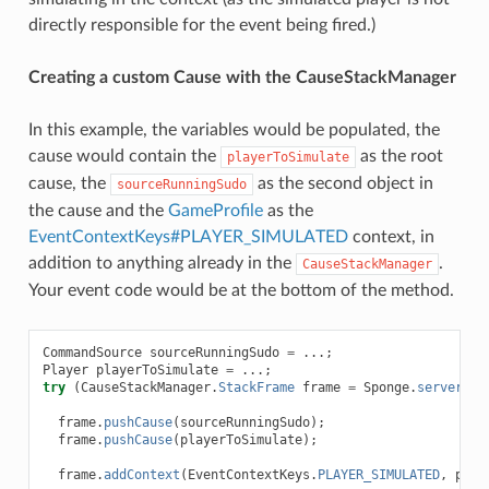
directly responsible for the event being fired.)
Creating a custom Cause with the CauseStackManager
In this example, the variables would be populated, the
cause would contain the
as the root
playerToSimulate
cause, the
as the second object in
sourceRunningSudo
the cause and the
GameProfile
as the
EventContextKeys#PLAYER_SIMULATED
context, in
addition to anything already in the
.
CauseStackManager
Your event code would be at the bottom of the method.
CommandSource
sourceRunningSudo
=
...;
Player
playerToSimulate
=
...;
try
(
CauseStackManager
.
StackFrame
frame
=
Sponge
.
server
().
frame
.
pushCause
(
sourceRunningSudo
);
frame
.
pushCause
(
playerToSimulate
);
frame
.
addContext
(
EventContextKeys
.
PLAYER_SIMULATED
,
play