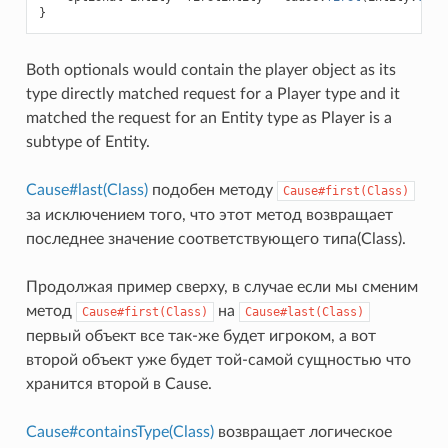
}
Both optionals would contain the player object as its
type directly matched request for a Player type and it
matched the request for an Entity type as Player is a
subtype of Entity.
Cause#last(Class)
подобен методу
Cause#first(Class)
за исключением того, что этот метод возвращает
последнее значение соответствующего типа(Class).
Продолжая пример сверху, в случае если мы сменим
метод
на
Cause#first(Class)
Cause#last(Class)
первый объект все так-же будет игроком, а вот
второй объект уже будет той-самой сущностью что
хранится второй в Cause.
Cause#containsType(Class)
возвращает логическое