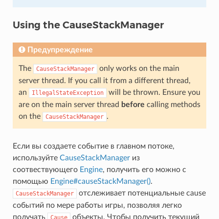
Using the CauseStackManager
Предупреждение
The
only works on the main
CauseStackManager
server thread. If you call it from a different thread,
an
will be thrown. Ensure you
IllegalStateException
are on the main server thread
before
calling methods
on the
.
CauseStackManager
Если вы создаете событие в главном потоке,
используйте
CauseStackManager
из
соотвествующего
Engine
, получить его можно с
помощью
Engine#causeStackManager()
.
отслеживает потенциальные cause
CauseStackManager
событий по мере работы игры, позволяя легко
получать
объекты. Чтобы получить текущий
Cause