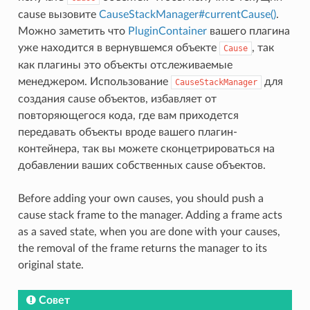
cause вызовите
CauseStackManager#currentCause()
.
Можно заметить что
PluginContainer
вашего плагина
уже находится в вернувшемся объекте
, так
Cause
как плагины это объекты отслеживаемые
менеджером. Использование
для
CauseStackManager
создания cause объектов, избавляет от
повторяющегося кода, где вам приходется
передавать объекты вроде вашего плагин-
контейнера, так вы можете сконцетрироваться на
добавлении ваших собственных cause объектов.
Before adding your own causes, you should push a
cause stack frame to the manager. Adding a frame acts
as a saved state, when you are done with your causes,
the removal of the frame returns the manager to its
original state.
Совет