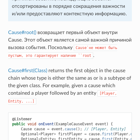
отсортированы в порядке сокращения важности
и/или предоставляют контекстную информацию.
Cause#root()
возвращает первый объект внутри
Cause. Этот объект является самой важной причиной
вызова события. Поскольку
Cause`не
может
быть
.
пустым,
это
гарантирует
наличие
``root
Cause#first(Class)
returns the first object in the cause
chain whose type is either the same as or is a subtype of
the given class. For example, given a cause which
contained a player followed by an entity
[Player,
Entity,
...]
@Listener
public
void
onEvent
(
ExampleCauseEvent
event
)
{
Cause
cause
=
event
.
cause
();
// [Player, Entity]
Optional
<
Player
>
firstPlayer
=
cause
.
first
(
Player
.
clas
Optional
<
Entity
>
firstEntity
=
cause
.
first
(
Entity
.
clas