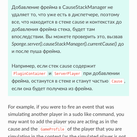
Добавление фрейма в CauseStackManager не
удаляет то, что уже есть в диспетчере, поэтому
все, что находится в стеке cause и контекстах до
добавления фрейма стека, будет там
впоследствии. Вы можете проверить это, вызвав
Sponge.server().causeStackManager().currentCause()
до
и после пуша фрейма.
Например, если стек cause содержит
и
при добавлении
PluginContainer
ServerPlayer
фрейма, останутся в стеке и станут частью
,
Cause
если она будет получена из фрейма.
For example, if you were to fire an event that was
simulating another player in a sudo like command, you
may want to add the player you are acting as in the
cause and the
of the player that you are
GameProfile
simulating in the context (as the simulated player is not