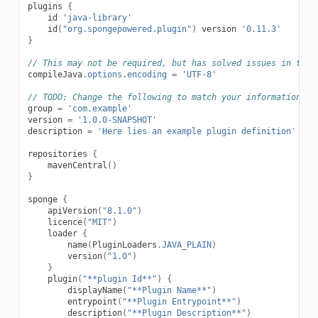
plugins
{
id
'java-library'
id
(
"org.spongepowered.plugin"
)
version
'0.11.3'
}
// This may not be required, but has solved issues in the 
compileJava
.
options
.
encoding
=
'UTF-8'
// TODO: Change the following to match your information
group
=
'com.example'
version
=
'1.0.0-SNAPSHOT'
description
=
'Here lies an example plugin definition'
repositories
{
mavenCentral
()
}
sponge
{
apiVersion
(
"8.1.0"
)
licence
(
"MIT"
)
loader
{
name
(
PluginLoaders
.
JAVA_PLAIN
)
version
(
"1.0"
)
}
plugin
(
"**plugin Id**"
)
{
displayName
(
"**Plugin Name**"
)
entrypoint
(
"**Plugin Entrypoint**"
)
description
(
"**Plugin Description**"
)