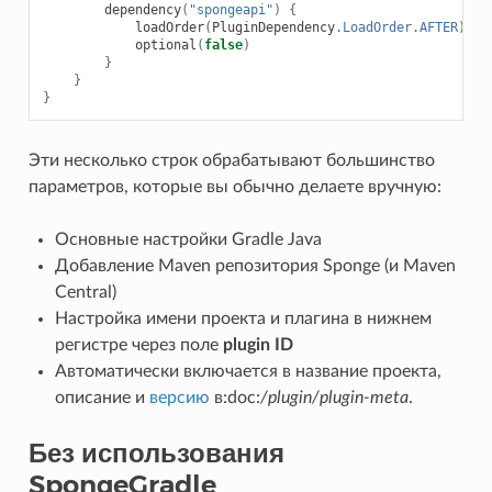
dependency
(
"spongeapi"
)
{
loadOrder
(
PluginDependency
.
LoadOrder
.
AFTER
)
optional
(
false
)
}
}
}
Эти несколько строк обрабатывают большинство
параметров, которые вы обычно делаете вручную:
Основные настройки Gradle Java
Добавление Maven репозитория Sponge (и Maven
Central)
Настройка имени проекта и плагина в нижнем
регистре через поле
plugin ID
Автоматически включается в название проекта,
описание и
версию
в:doc:
/plugin/plugin-meta
.
Без использования
SpongeGradle