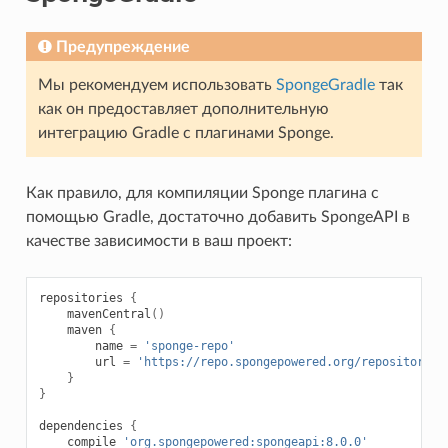
Предупреждение
Мы рекомендуем использовать
SpongeGradle
так
как он предоставляет дополнительную
интеграцию Gradle с плагинами Sponge.
Как правило, для компиляции Sponge плагина с
помощью Gradle, достаточно добавить SpongeAPI в
качестве зависимости в ваш проект:
repositories
{
mavenCentral
()
maven
{
name
=
'sponge-repo'
url
=
'https://repo.spongepowered.org/repository/m
}
}
dependencies
{
compile
'org.spongepowered:spongeapi:8.0.0'