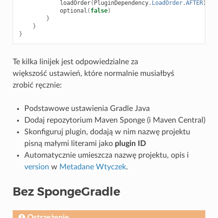
loadOrder
(
PluginDependency
.
LoadOrder
.
AFTER
)
optional
(
false
)
}
}
}
Te kilka linijek jest odpowiedzialne za
większość ustawień, które normalnie musiałbyś
zrobić ręcznie:
Podstawowe ustawienia Gradle Java
Dodaj repozytorium Maven Sponge (i Maven Central)
Skonfiguruj plugin, dodają w nim nazwę projektu
pisną małymi literami jako
plugin ID
Automatycznie umieszcza nazwę projektu, opis i
version
w
Metadane Wtyczek
.
Bez SpongeGradle
Ostrzeżenie