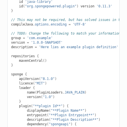
id
'java-library'
id
(
"org.spongepowered.plugin"
)
version
'0.11.3'
}
// This may not be required, but has solved issues in the 
compileJava
.
options
.
encoding
=
'UTF-8'
// TODO: Change the following to match your information
group
=
'com.example'
version
=
'1.0.0-SNAPSHOT'
description
=
'Here lies an example plugin definition'
repositories
{
mavenCentral
()
}
sponge
{
apiVersion
(
"8.1.0"
)
licence
(
"MIT"
)
loader
{
name
(
PluginLoaders
.
JAVA_PLAIN
)
version
(
"1.0"
)
}
plugin
(
"**plugin Id**"
)
{
displayName
(
"**Plugin Name**"
)
entrypoint
(
"**Plugin Entrypoint**"
)
description
(
"**Plugin Description**"
)
dependency
(
"spongeapi"
)
{