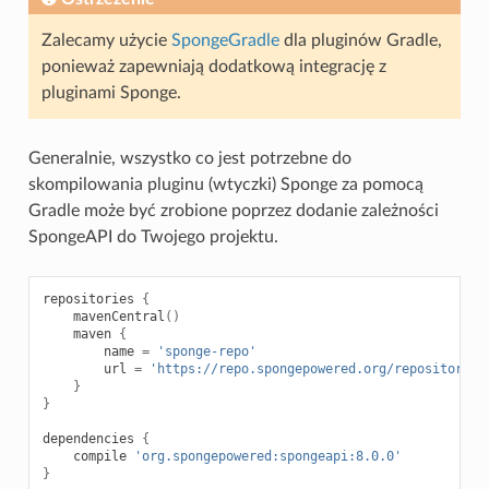
Zalecamy użycie
SpongeGradle
dla pluginów Gradle,
ponieważ zapewniają dodatkową integrację z
pluginami Sponge.
Generalnie, wszystko co jest potrzebne do
skompilowania pluginu (wtyczki) Sponge za pomocą
Gradle może być zrobione poprzez dodanie zależności
SpongeAPI do Twojego projektu.
repositories
{
mavenCentral
()
maven
{
name
=
'sponge-repo'
url
=
'https://repo.spongepowered.org/repository/m
}
}
dependencies
{
compile
'org.spongepowered:spongeapi:8.0.0'
}