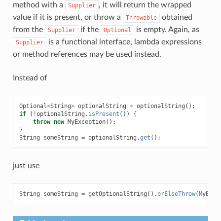
method with a
, it will return the wrapped
Supplier
value if it is present, or throw a
obtained
Throwable
from the
if the
is empty. Again, as
Supplier
Optional
is a functional interface, lambda expressions
Supplier
or method references may be used instead.
Instead of
Optional
<
String
>
optionalString
=
optionalString
();
if
(
!
optionalString
.
isPresent
())
{
throw
new
MyException
();
}
String
someString
=
optionalString
.
get
();
just use
String
someString
=
getOptionalString
().
orElseThrow
(
MyExce