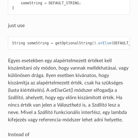
someString
=
DEFAULT_STRING
;
}
just use
String
someString
=
getOptionalString
().
orElse
(
DEFAULT_STR
Egyes esetekben egy alapértelmezett értéket kell
kiszámítani oly módon, hogy vannak mellékhatásai, vagy
különösen drága. Ilyen esetben kívánatos, hogy
kiszámítja az alapértelmezett érték, csak ha szükséges
(
lusta kiértékelés
). A
orElseGet()
módszer elfogadja a
Szállító
, ahelyett, hogy egy előre kiszámított érték. Ha
nincs érték van jelen a
Választható
is, a
Szállító
lesz a
neve. Mivel a
Szállító
funkcionális interfész, egy lambda
kifejezés vagy referencia-módszer lehet adni helyette.
Instead of