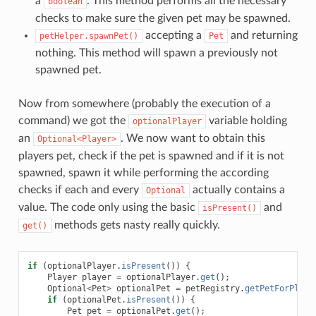
a
. This method performs all the necessary
boolean
checks to make sure the given pet may be spawned.
accepting a
and returning
petHelper.spawnPet()
Pet
nothing. This method will spawn a previously not
spawned pet.
Now from somewhere (probably the execution of a
command) we got the
variable holding
optionalPlayer
an
. We now want to obtain this
Optional<Player>
players pet, check if the pet is spawned and if it is not
spawned, spawn it while performing the according
checks if each and every
actually contains a
Optional
value. The code only using the basic
and
isPresent()
methods gets nasty really quickly.
get()
if
(
optionalPlayer
.
isPresent
())
{
Player
player
=
optionalPlayer
.
get
();
Optional
<
Pet
>
optionalPet
=
petRegistry
.
getPetForPlaye
if
(
optionalPet
.
isPresent
())
{
Pet
pet
=
optionalPet
.
get
();