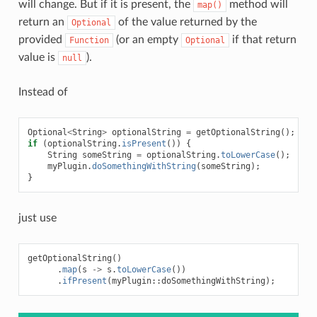
will change. But if it is present, the
method will
map()
return an
of the value returned by the
Optional
provided
(or an empty
if that return
Function
Optional
value is
).
null
Instead of
Optional
<
String
>
optionalString
=
getOptionalString
();
if
(
optionalString
.
isPresent
())
{
String
someString
=
optionalString
.
toLowerCase
();
myPlugin
.
doSomethingWithString
(
someString
);
}
just use
getOptionalString
()
.
map
(
s
->
s
.
toLowerCase
())
.
ifPresent
(
myPlugin
::
doSomethingWithString
);