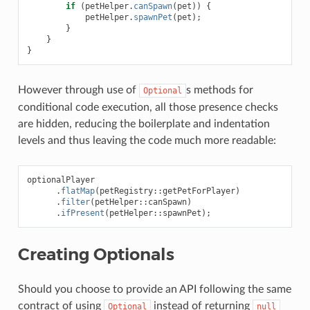
if
(
petHelper
.
canSpawn
(
pet
))
{
petHelper
.
spawnPet
(
pet
);
}
}
}
However through use of
s methods for
Optional
conditional code execution, all those presence checks
are hidden, reducing the boilerplate and indentation
levels and thus leaving the code much more readable:
optionalPlayer
.
flatMap
(
petRegistry
::
getPetForPlayer
)
.
filter
(
petHelper
::
canSpawn
)
.
ifPresent
(
petHelper
::
spawnPet
);
Creating Optionals
Should you choose to provide an API following the same
contract of using
instead of returning
Optional
null