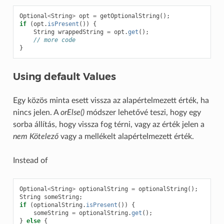
Optional
<
String
>
opt
=
getOptionalString
();
if
(
opt
.
isPresent
())
{
String
wrappedString
=
opt
.
get
();
// more code
}
Using default Values
Egy közös minta esett vissza az alapértelmezett érték, ha
nincs jelen. A
orElse()
módszer lehetővé teszi, hogy egy
sorba állítás, hogy vissza fog térni, vagy az érték jelen a
nem Kötelező
vagy a mellékelt alapértelmezett érték.
Instead of
Optional
<
String
>
optionalString
=
optionalString
();
String
someString
;
if
(
optionalString
.
isPresent
())
{
someString
=
optionalString
.
get
();
}
else
{