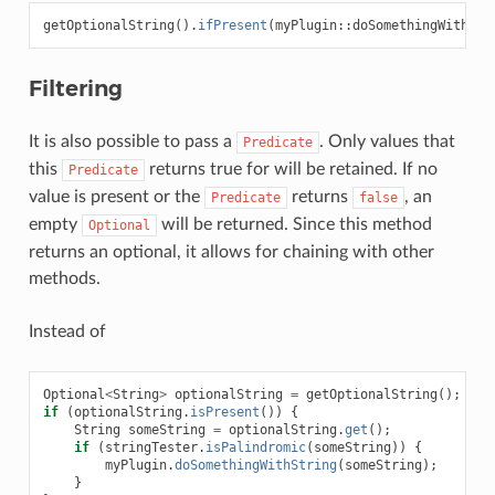
getOptionalString
().
ifPresent
(
myPlugin
::
doSomethingWithStr
Filtering
It is also possible to pass a
. Only values that
Predicate
this
returns true for will be retained. If no
Predicate
value is present or the
returns
, an
Predicate
false
empty
will be returned. Since this method
Optional
returns an optional, it allows for chaining with other
methods.
Instead of
Optional
<
String
>
optionalString
=
getOptionalString
();
if
(
optionalString
.
isPresent
())
{
String
someString
=
optionalString
.
get
();
if
(
stringTester
.
isPalindromic
(
someString
))
{
myPlugin
.
doSomethingWithString
(
someString
);
}