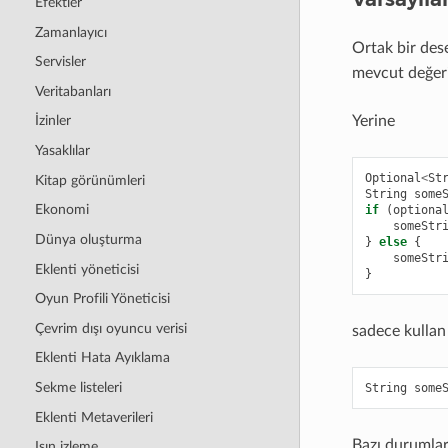
Efektler
Zamanlayıcı
Ortak bir des
Servisler
mevcut değeri 
Veritabanları
Yerine
İzinler
Yasaklılar
Optional
<
St
Kitap görünümleri
String
some
Ekonomi
if
(
optiona
someStr
Dünya oluşturma
}
else
{
someStr
Eklenti yöneticisi
}
Oyun Profili Yöneticisi
Çevrim dışı oyuncu verisi
sadece kullan
Eklenti Hata Ayıklama
Sekme listeleri
String
some
Eklenti Metaverileri
Bazı durumlar
Işın izleme