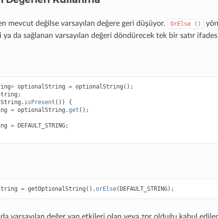
en mevcut değilse varsayılan değere geri düşüyor.
yön
OrElse
()
ya da sağlanan varsayılan değeri döndürecek tek bir satır ifadesin
ring
>
optionalString
=
optionalString
();
String
;
lString
.
isPresent
())
{
ing
=
optionalString
.
get
();
ing
=
DEFAULT_STRING
;
String
=
getOptionalString
().
orElse
(
DEFAULT_STRING
);
da varsayılan değer yan etkileri olan veya zor olduğu kabul edile