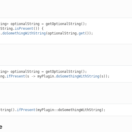
ring
>
optionalString
=
getOptionalString
();
lString
.
isPresent
())
{
n
.
doSomethingWithString
(
optionalString
.
get
());
ring
>
optionalString
=
getOptionalString
();
ing
.
ifPresent
(
s
->
myPlugin
.
doSomethingWithString
(
s
));
String
().
ifPresent
(
myPlugin
::
doSomethingWithString
);
e