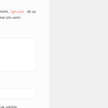
temi,
de ya
Optional
e izin verir.
cek şekilde