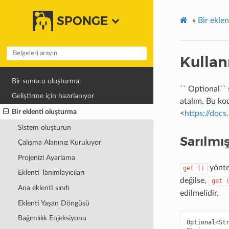
SPONGE
»
Bir ekle
Kullan
Bir sunucu oluşturma
`` Optional`` 
Geliştirme için hazırlanıyor
atalım. Bu ko
Bir eklenti oluşturma
<
https://docs
Sistem oluşturun
Sarılmı
Çalışma Alanınız Kuruluyor
Projenizi Ayarlama
yönt
get
()
Eklenti Tanımlayıcıları
değilse,
get
Ana eklenti sınıfı
edilmelidir.
Eklenti Yaşan Döngüsü
Bağımlılık Enjeksiyonu
Optional
<
St