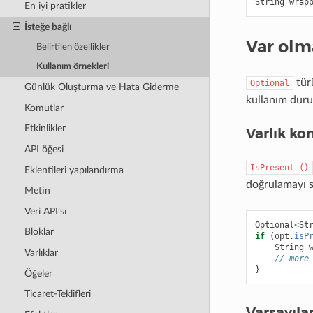
String
wrap
En iyi pratikler
İsteğe bağlı
Var olm
Belirtilen özellikler
Kullanım örnekleri
türü
Optional
Günlük Oluşturma ve Hata Giderme
kullanım duru
Komutlar
Etkinlikler
Varlık ko
API öğesi
IsPresent
()
Eklentileri yapılandırma
doğrulamayı sa
Metin
Veri API’sı
Optional
<
St
Bloklar
if
(
opt
.
isP
String
Varlıklar
// more
}
Öğeler
Ticaret-Teklifleri
Varsayıla