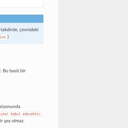
u takdirde, çevredeki
)
ion
. Bu basit bir
ksiyonunda
sına)
kabul
edecektir.
ir şey olmaz.