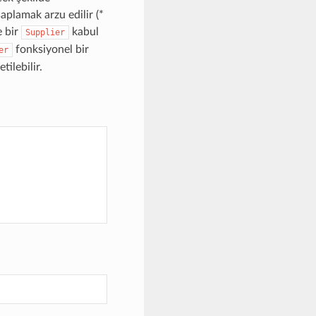
aplamak arzu edilir (*
e bir
kabul
Supplier
fonksiyonel bir
er
ilebilir.