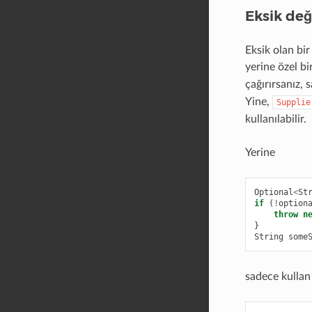
Eksik değ
Eksik olan bi
yerine özel bi
çağırırsanız,
Yine,
Supplie
kullanılabilir.
Yerine
Optional
<
St
if
(
!
option
throw
n
}
String
some
sadece kullan