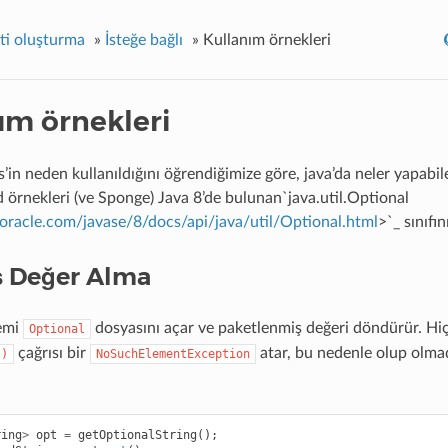
nti oluşturma
»
İsteğe bağlı
»
Kullanım örnekleri
ım örnekleri
s’in neden kullanıldığını öğrendiğimize göre, java’da neler yapabi
d örnekleri (ve Sponge) Java 8’de bulunan`java.util.Optional
.oracle.com/javase/8/docs/api/java/util/Optional.html
>`_ sınıfı
ş Değer Alma
emi
dosyasını açar ve paketlenmiş değeri döndürür. Hi
Optional
çağrısı bir
atar, bu nedenle olup olmad
()
NoSuchElementException
ring
>
opt
=
getOptionalString
();