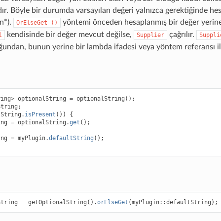
ır. Böyle bir durumda varsayılan değeri yalnızca gerektiğinde hes
n*).
yöntemi önceden hesaplanmış bir değer yerin
OrElseGet
()
kendisinde bir değer mevcut değilse,
çağrılır.
l
Supplier
Suppli
undan, bunun yerine bir lambda ifadesi veya yöntem referansı ilet
ring
>
optionalString
=
optionalString
();
String
;
lString
.
isPresent
())
{
ing
=
optionalString
.
get
();
ing
=
myPlugin
.
defaultString
();
String
=
getOptionalString
().
orElseGet
(
myPlugin
::
defaultString
);