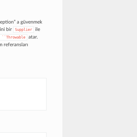
xception” a güvenmek
ni bir
ile
Supplier
atar.
``Throwable
 referansları