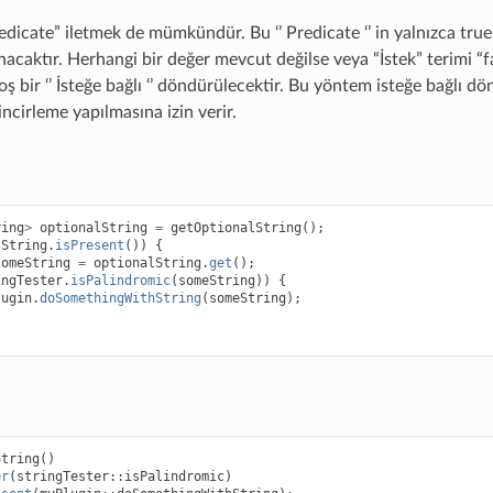
redicate” iletmek de mümkündür. Bu ‘’ Predicate ‘’ in yalnızca tru
acaktır. Herhangi bir değer mevcut değilse veya “İstek” terimi “fa
ş bir ‘’ İsteğe bağlı ‘’ döndürülecektir. Bu yöntem isteğe bağlı 
ncirleme yapılmasına izin verir.
ring
>
optionalString
=
getOptionalString
();
lString
.
isPresent
())
{
someString
=
optionalString
.
get
();
ingTester
.
isPalindromic
(
someString
))
{
lugin
.
doSomethingWithString
(
someString
);
String
()
er
(
stringTester
::
isPalindromic
)