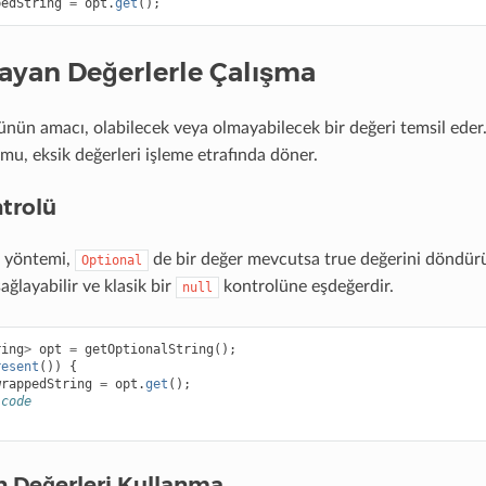
pedString
=
opt
.
get
();
ayan Değerlerle Çalışma
nün amacı, olabilecek veya olmayabilecek bir değeri temsil eder
mu, eksik değerleri işleme etrafında döner.
ntrolü
yöntemi,
de bir değer mevcutsa true değerini döndürü
Optional
ğlayabilir ve klasik bir
kontrolüne eşdeğerdir.
null
ring
>
opt
=
getOptionalString
();
resent
())
{
wrappedString
=
opt
.
get
();
 code
n Değerleri Kullanma