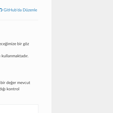
GitHub'da Düzenle
leceğimize bir göz
nı kullanmaktadır.
çbir değer mevcut
ığı kontrol