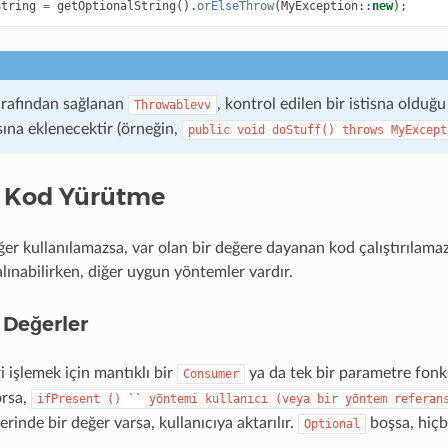
String
=
getOptionalString
().
orElseThrow
(
MyException
::
new
);
tarafından sağlanan
, kontrol edilen bir istisna olduğ
Throwablevv
sına eklenecektir (örneğin,
public
void
doStuff()
throws
MyExcept
 Kod Yürütme
er kullanılamazsa, var olan bir değere dayanan kod çalıştırılamaz
lınabilirken, diğer uygun yöntemler vardır.
 Değerler
 işlemek için mantıklı bir
ya da tek bir parametre fon
Consumer
orsa,
ifPresent
()
``
yöntemi
kullanıcı
(veya
bir
yöntem
referan
rinde bir değer varsa, kullanıcıya aktarılır.
boşsa, hiçb
Optional