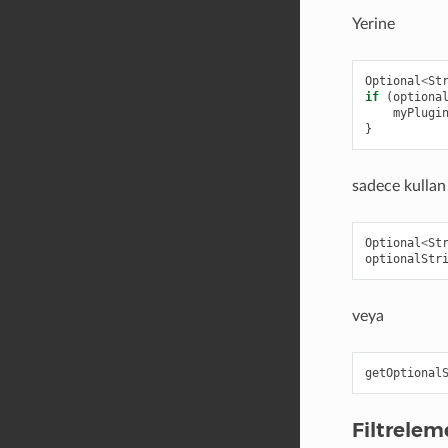
Yerine
Optional
<
St
if
(
optiona
myPlugi
}
sadece kullan
Optional
<
St
optionalStr
veya
getOptional
Filtrelem