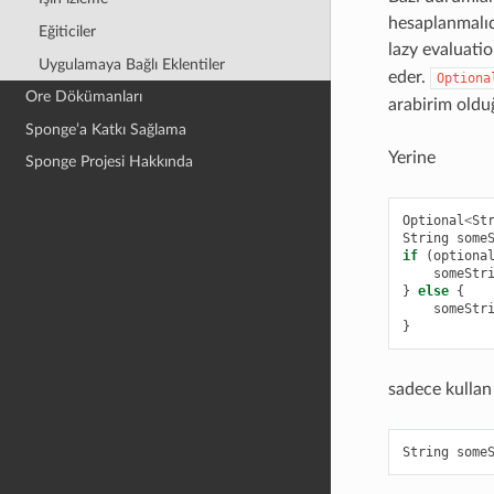
hesaplanmalıd
Eğiticiler
lazy evaluatio
Uygulamaya Bağlı Eklentiler
eder.
Optiona
Ore Dökümanları
arabirim olduğ
Sponge’a Katkı Sağlama
Yerine
Sponge Projesi Hakkında
Optional
<
St
String
some
if
(
optiona
someStr
}
else
{
someStr
}
sadece kullan
String
some