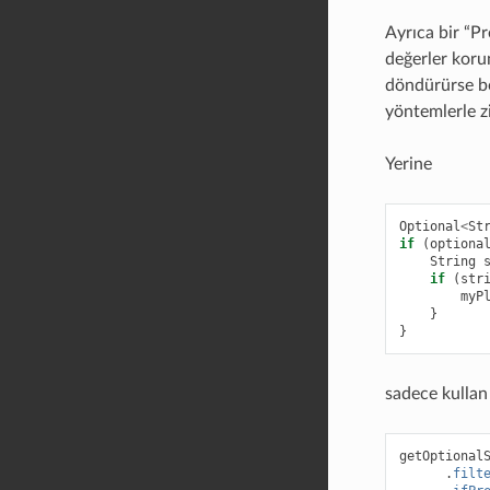
Ayrıca bir “P
değerler korun
döndürürse bo
yöntemlerle zi
Yerine
Optional
<
St
if
(
optiona
String
if
(
str
myP
}
}
sadece kullan
getOptional
.
filt