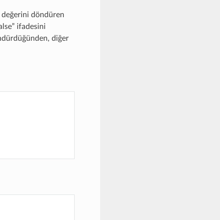
e değerini döndüren
lse” ifadesini
döndürdüğünden, diğer