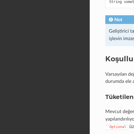
String
some
Not
Geliştirici 
işlevin imza
Koşullu
Varsayılan değ
durumda ele a
Tüketilen
Mevcut değeri
yapılandırılıy
üze
``Optional