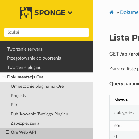
SPONGE
»
Dokumen
Lista 
Tworzenie serwera
GET /api/pro
Przegotowanie do tworzenia
Tworzenie pluginu
Zwraca listę 
Dokumentacja Ore
Query parame
Umieszcznie pluginu na Ore
Projekty
Nazwa
Pliki
categories
Publikowanie Twojego Pluginu
Zabezpieczenia
sort
Ore Web API
q