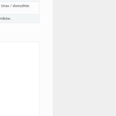
 (max / domyślnie:
yników.