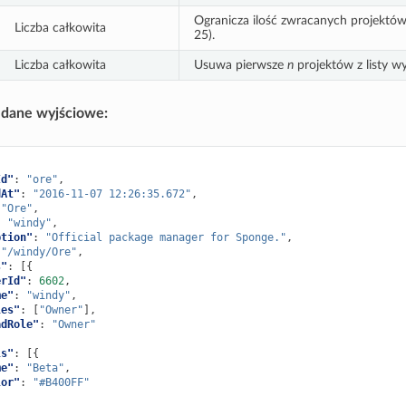
Ogranicza ilość zwracanych projektów
Liczba całkowita
25).
Liczba całkowita
Usuwa pierwsze
n
projektów z listy w
dane wyjściowe:
Id"
:
"ore"
,
dAt"
:
"2016-11-07 12:26:35.672"
,
"Ore"
,
:
"windy"
,
ption"
:
"Official package manager for Sponge."
,
"/windy/Ore"
,
s"
:
[{
erId"
:
6602
,
me"
:
"windy"
,
les"
:
[
"Owner"
],
adRole"
:
"Owner"
ls"
:
[{
me"
:
"Beta"
,
lor"
:
"#B400FF"