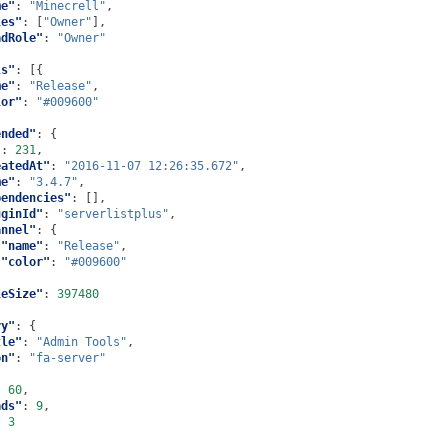
me"
:
"Minecrell"
,
les"
:
[
"Owner"
],
adRole"
:
"Owner"
ls"
:
[{
me"
:
"Release"
,
lor"
:
"#009600"
ended"
:
{
"
:
231
,
eatedAt"
:
"2016-11-07 12:26:35.672"
,
me"
:
"3.4.7"
,
pendencies"
:
[],
uginId"
:
"serverlistplus"
,
annel"
:
{
"name"
:
"Release"
,
"color"
:
"#009600"
leSize"
:
397480
ry"
:
{
tle"
:
"Admin Tools"
,
on"
:
"fa-server"
:
60
,
ads"
:
9
,
:
3