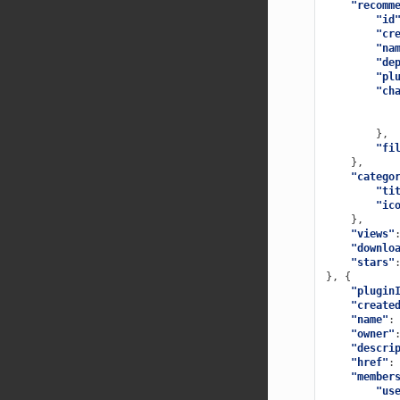
"recomm
"id
"cr
"na
"de
"pl
"ch
},
"fi
},
"catego
"ti
"ic
},
"views"
"downlo
"stars"
},
{
"plugin
"create
"name"
:
"owner"
"descri
"href"
:
"member
"us