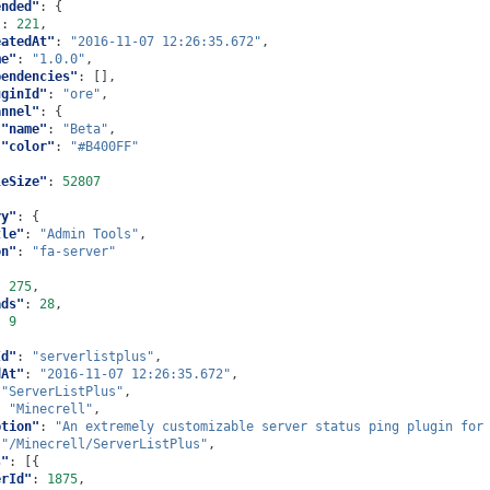
ended"
:
{
"
:
221
,
eatedAt"
:
"2016-11-07 12:26:35.672"
,
me"
:
"1.0.0"
,
pendencies"
:
[],
uginId"
:
"ore"
,
annel"
:
{
"name"
:
"Beta"
,
"color"
:
"#B400FF"
leSize"
:
52807
ry"
:
{
tle"
:
"Admin Tools"
,
on"
:
"fa-server"
:
275
,
ads"
:
28
,
:
9
Id"
:
"serverlistplus"
,
dAt"
:
"2016-11-07 12:26:35.672"
,
"ServerListPlus"
,
:
"Minecrell"
,
ption"
:
"An extremely customizable server status ping plugin for
"/Minecrell/ServerListPlus"
,
s"
:
[{
erId"
:
1875
,