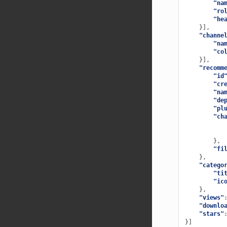
"na
"ro
"he
}],
"channe
"na
"co
}],
"recomm
"id
"cr
"na
"de
"pl
"ch
},
"fi
},
"catego
"ti
"ic
},
"views"
"downlo
"stars"
}]