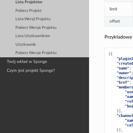
Lista Projektów
limit
Pobierz Projekt
Lista Wersji Projektu
offset
Pobierz Wersje Projektu
Lista Użytkowników
Przykładowe 
Użytkownik
Pobierz Wersje Projektu
[{
"plugin
Twój wkład w Sponge
"create
"name"
:
Czym jest projekt Sponge?
"owner"
"descri
"href"
:
"member
"us
"na
"ro
"he
}],
"channe
"na
"co
}],