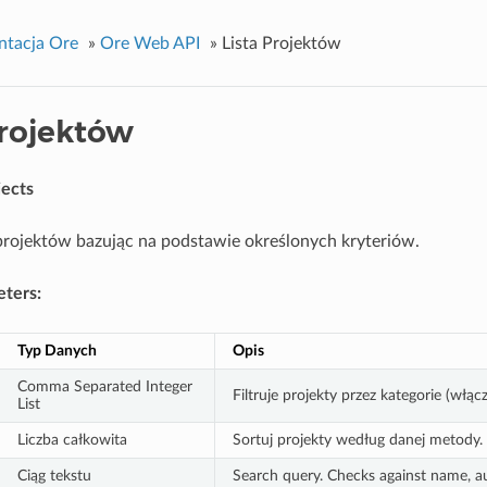
tacja Ore
»
Ore Web API
»
Lista Projektów
Projektów
jects
projektów bazując na podstawie określonych kryteriów.
ters:
Typ Danych
Opis
Comma Separated Integer
Filtruje projekty przez kategorie (włącz
List
Liczba całkowita
Sortuj projekty według danej metody.
Ciąg tekstu
Search query. Checks against name, au