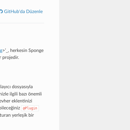
GitHub'da Düzenle
rg
>’_, herkesin Sponge
 projedir.
ayıcı dosyasıyla
zle ilgili bazı önemli
evher eklentinizi
bileceğiniz
@Plugin
uran yerleşik bir