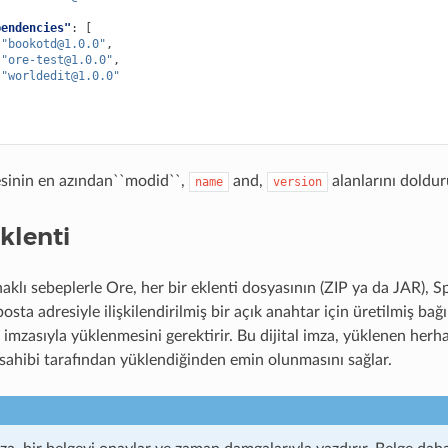
pendencies"
:
[
"
bookotd@1.0.0
"
,
"
ore-test@1.0.0
"
,
"
worldedit@1.0.0
"
sinin en azından``modid``,
and,
alanlarını doldu
name
version
klenti
klı sebeplerle Ore, her bir eklenti dosyasının (ZIP ya da JAR), S
sta adresiyle ilişkilendirilmiş bir açık anahtar için üretilmiş bağ
imzasıyla yüklenmesini gerektirir. Bu dijital imza, yüklenen herh
sahibi tarafından yüklendiğinden emin olunmasını sağlar.