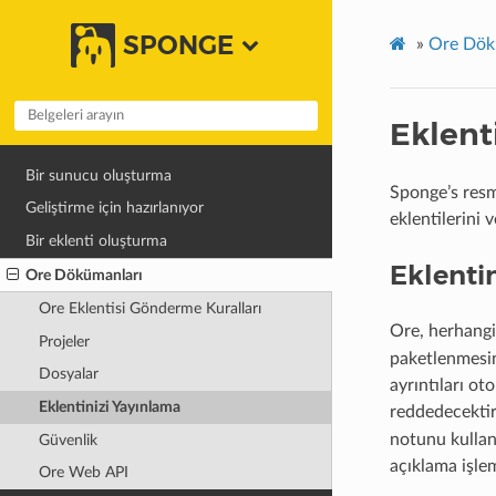
SPONGE
»
Ore Dök
Eklent
Bir sunucu oluşturma
Sponge’s resm
Geliştirme için hazırlanıyor
eklentilerini 
Bir eklenti oluşturma
Eklenti
Ore Dökümanları
Ore Eklentisi Gönderme Kuralları
Ore, herhangi
Projeler
paketlenmesini
Dosyalar
ayrıntıları ot
Eklentinizi Yayınlama
reddedecektir.
notunu kullan
Güvenlik
açıklama işlem
Ore Web API