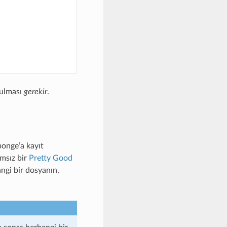
rulması
gerekir
.
ponge’a kayıt
ımsız bir
Pretty Good
angi bir dosyanın,