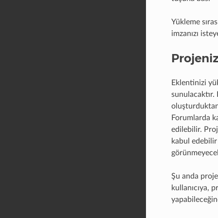
Yükleme sıras
imzanızı istey
Projeni
Eklentinizi yü
sunulacaktır. 
oluşturduktan 
Forumlarda kay
edilebilir. Pro
kabul edebilir
görünmeyecek
Şu anda proje 
kullanıcıya, p
yapabileceğine