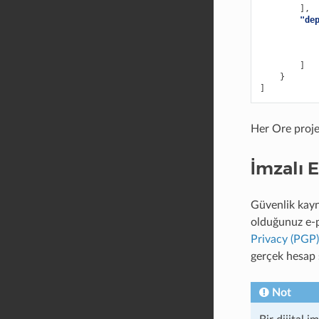
],
"de
]
}
]
Her Ore proje
İmzalı E
Güvenlik kayna
olduğunuz e-po
Privacy (PGP)
gerçek hesap 
Not