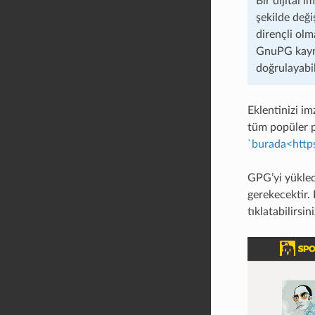
Bir dijital 
şekilde deği
dirençli olm
GnuPG kayna
doğrulayabil
Eklentinizi im
tüm popüler p
`burada<http
GPG’yi yükled
gerekecektir. 
tıklatabilirsini