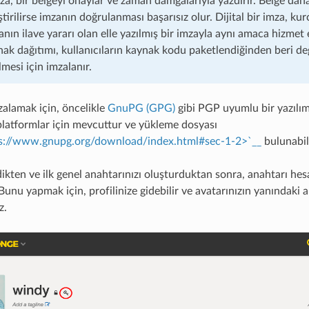
imza, bir belgeyi onaylar ve zaman damgalarıyla yazdırır. Belge dah
ştirilirse imzanın doğrulanması başarısız olur. Dijital bir imza, ku
anın ilave yararı olan elle yazılmış bir imzayla aynı amaca hizmet 
k dağıtımı, kullanıcıların kaynak kodu paketlendiğinden beri değ
mesi için imzalanır.
zalamak için, öncelikle
GnuPG (GPG)
gibi PGP uyumlu bir yazılım
latformlar için mevcuttur ve yükleme dosyası
s://www.gnupg.org/download/index.html#sec-1-2>`__
bulunabili
ikten ve ilk genel anahtarınızı oluşturduktan sonra, anahtarı he
Bunu yapmak için, profilinize gidebilir ve avatarınızın yanındaki 
z.