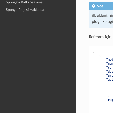
Sponge’a Katkı Sağlama
Not
Sponge Projesi Hakkında
ilk eklentin
plugin/plugi
Referans için
[
{
"mo
"na
"ve
"de
"ur
"au
],
"re