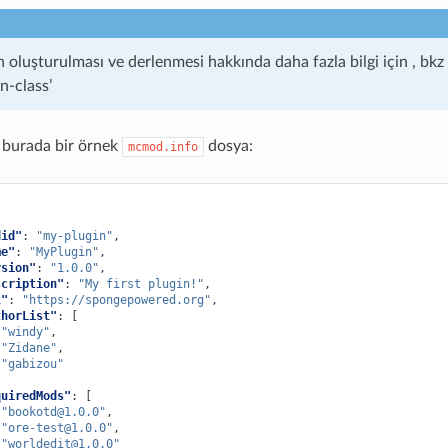
in oluşturulması ve derlenmesi hakkında daha fazla bilgi için , bkz :
n-class’
, burada bir örnek
dosya:
mcmod.info
did"
:
"my-plugin"
,
me"
:
"MyPlugin"
,
rsion"
:
"1.0.0"
,
scription"
:
"My first plugin!"
,
l"
:
"https://spongepowered.org"
,
thorList"
:
[
"windy"
,
"Zidane"
,
"gabizou"
quiredMods"
:
[
"
bookotd@1.0.0
"
,
"
ore-test@1.0.0
"
,
"
worldedit@1.0.0
"