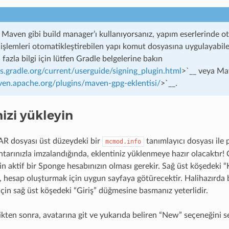
Maven gibi build manager’ı kullanıyorsanız, yapım eserlerinde ot
işlemleri otomatikleştirebilen yapı komut dosyasına uygulayabile
 fazla bilgi için lütfen Gradle belgelerine bakın
cs.gradle.org/current/userguide/signing_plugin.html
>`__ veya Mav
ven.apache.org/plugins/maven-gpg-eklentisi/
>`__.
izi yükleyin
JAR dosyası üst düzeydeki bir
tanımlayıcı dosyası ile
mcmod.info
tarınızla imzalandığında, eklentiniz yüklenmeye hazır olacaktır! 
in aktif bir Sponge hesabınızın olması gerekir. Sağ üst köşedeki
i, hesap oluşturmak için uygun sayfaya götürecektir. Halihazırda 
için sağ üst köşedeki “Giriş” düğmesine basmanız yeterlidir.
dikten sonra, avatarına git ve yukarıda beliren “New” seçeneğini 