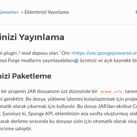
ümanları
»
Eklentinizi Yayınlama
inizi Yayınlama
i plugin / mod deposu olan ‘ Ore <
https://ore.spongepowered.o
veya Forge modlarını yayınlayabileceği ücretsiz ve açık kaynaklı bir
nizi Paketleme
 bir projenin JAR dosyanızın üst düzeyinde bir
tanıml
mcmod.info
 gerektirir. Bu dosya, yükleme işlemini kolaylaştırmak için projeni
omatik olarak çıkarmak için kullanılır. Bu dosya JAR’dan eksikse C
 Şanslıyız ki, Sponge API, eklentinizin ana sınıfta oluşturmuş ola
arak derleme sırasında bu dosyayı sizin için otomatik olarak oluşt
cisine sahiptir.