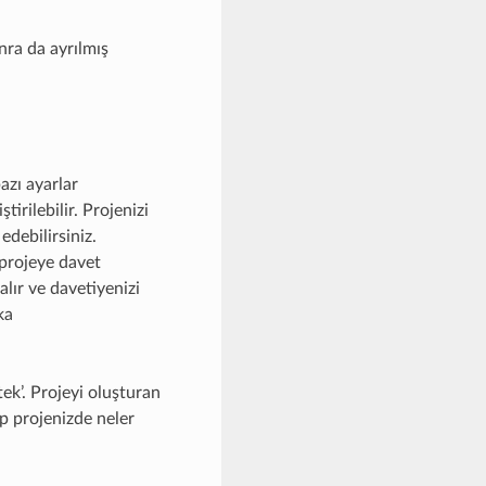
nra da ayrılmış
azı ayarlar
irilebilir. Projenizi
edebilirsiniz.
 projeye davet
 alır ve davetiyenizi
ka
tek’. Projeyi oluşturan
up projenizde neler