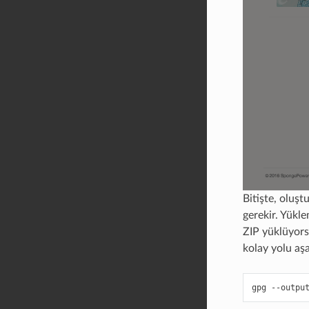
Bitişte, oluşt
gerekir. Yükle
ZIP yüklüyors
kolay yolu aş