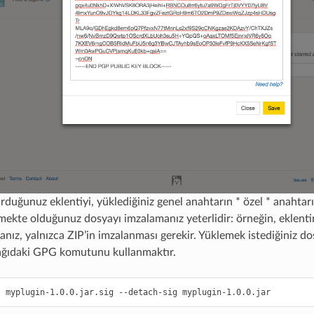
urduğunuz eklentiyi, yüklediğiniz genel anahtarın * özel * anahtar
mekte olduğunuz dosyayı imzalamanız yeterlidir: örneğin, eklentin
anız, yalnızca ZIP’in imzalanması gerekir. Yüklemek istediğiniz d
ağıdaki GPG komutunu kullanmaktır.