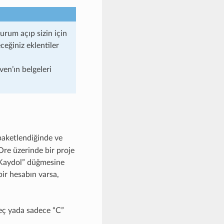
urum açıp sizin için
ceğiniz eklentiler
en’ın belgeleri
 paketlendiğinde ve
Ore üzerinde bir proje
 “Kaydol” düğmesine
bir hesabın varsa,
seç yada sadece “C”