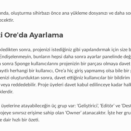
ında, oluşturma sihirbazı önce ana yükleme dosyanızı ve daha so
ecektir.
zi Ore’da Ayarlama
kledikten sonra, projenizi istediğiniz gibi yapılandırmak için size b
Endişelenmeyin, bunların hepsi daha sonra ayarlar panelinde değişt
sonra Sponge kullanıcılarını projenizin bir parçası olmaya davet 
ıtlı herhangi bir kullanıcı, Ore’a hiç giriş yapmamış olsa bile bir
jenizi oluşturduktan sonra, davet ettiğiniz kullanıcılar bir bildirim
 veya reddedebilir. Proje üyeleri davet kabul edilinceye kadar hal
lerdir.
üyelerine atayabileceğin üç grup var: ‘Geliştirici’, ‘Editör’ ve ‘Des
rojeye sınırsız erişime sahip olan ‘Owner’ atanacaktır. İşte her gr
 dair hızlı bir özeti.