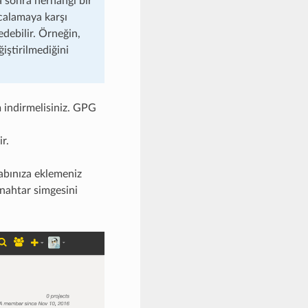
a sonra herhangi bir
rcalamaya karşı
edebilir. Örneğin,
iştirilmediğini
 indirmelisiniz. GPG
r.
sabınıza eklemeniz
anahtar simgesini