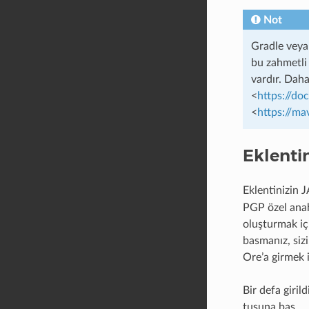
Not
Gradle veya 
bu zahmetli 
vardır. Daha
<
https://do
<
https://ma
Eklentin
Eklentinizin 
PGP özel anah
oluşturmak iç
basmanız, siz
Ore’a girmek 
Bir defa giril
tuşuna bas.