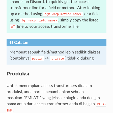
channel on Discord, to quickly get the access
transformer line for a field or method. After looking
up a method using
or a field
!gm
<mcp
method
name>
using
, simply copy the listed
!gf
<mcp
field
name>
line to your access transformer file.
AT
Catatan
Membuat sebuah field/method lebih sedikit diakses
(contohnya
->
) tidak didukung.
public
private
Produksi
Untuk menerapkan access transformers didalam
produksi, anda harus menambahkan sebuah
masukan``FMLAT`` yang jelas ke plugin anda dengan
nama arsip dari access transformer anda di bagian
META-
.
INF