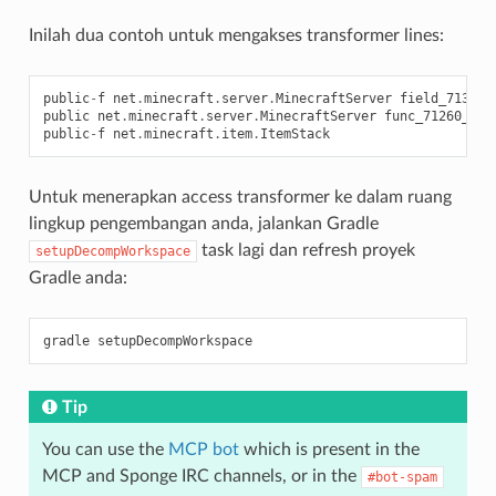
Inilah dua contoh untuk mengakses transformer lines:
public
-
f
net
.
minecraft
.
server
.
MinecraftServer
field_71308_
public
net
.
minecraft
.
server
.
MinecraftServer
func_71260_j
()
public
-
f
net
.
minecraft
.
item
.
ItemStack
Untuk menerapkan access transformer ke dalam ruang
lingkup pengembangan anda, jalankan Gradle
task lagi dan refresh proyek
setupDecompWorkspace
Gradle anda:
Tip
You can use the
MCP bot
which is present in the
MCP and Sponge IRC channels, or in the
#bot-spam