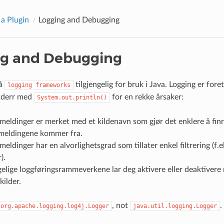
 a Plugin
Logging and Debugging
ng and Debugging
få
tilgjengelig for bruk i Java. Logging er foret
logging
frameworks
stderr med
for en rekke årsaker:
System.out.println()
meldinger er merket med et kildenavn som gjør det enklere å fin
 meldingene kommer fra.
meldinger har en alvorlighetsgrad som tillater enkel filtrering (f.ek
).
gelige loggføringsrammeverkene lar deg aktivere eller deaktivere
kilder.
, not
.
org.apache.logging.log4j.Logger
java.util.logging.Logger