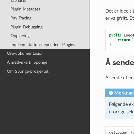
Tab Lists
Plugin Metadata
Det er ideelt
Ray Tracing
er valgfritt. 
Plugin Debugging
public
Logg
Opplæring
return
Implementation-dependent Plugins
}
Ore-dokumentasjon
Å sende
Å medvirke til Sponge
Om Sponge-prosjektet
Å sende ut en
Merknad
Følgende ek
i forrige se
getLogger
()