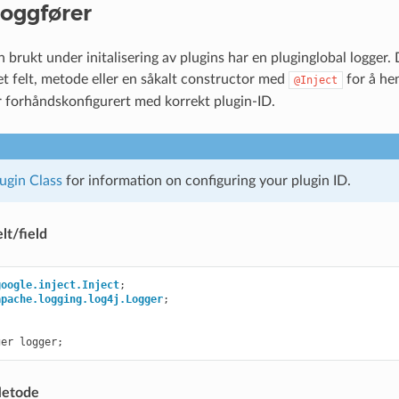
loggfører
rukt under initalisering av plugins har en pluginglobal logger. D
 felt, metode eller en såkalt constructor med
for å hen
@Inject
r forhåndskonfigurert med korrekt plugin-ID.
ugin Class
for information on configuring your plugin ID.
lt/field
google.inject.Inject
;
apache.logging.log4j.Logger
;
ger
logger
;
Metode