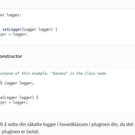
ger
logger
;
d
setLogger
(
Logger
logger
)
{
gger
=
logger
;
onstructor
purpose of this example, "Banana" is the class name
al
Logger
logger
;
na
(
Logger
logger
)
{
gger
=
logger
;
t å sette din såkalte logger i hovedklassen i pluginen din, da de
 pluginen er lastet.