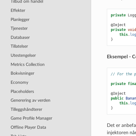
Tilbud om handel
Effekter
private
Log
Planlegger
@Inject
Tjenester
private
voi
this
.
lo
Databaser
}
Tillatelser
Utestengelser
Eksempel - C
Metrics Collection
Bokvisninger
// For the 
Economy
private
fin
Placeholders
@Inject
public
Bana
Generering av verden
this
.
lo
}
Tilleggshåndterer
Game Profile Manager
Det er anbefal
Offline Player Data
injektoren når