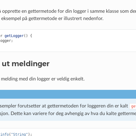
 å opprette en gettermetode for din logger i samme klasse som den
Et eksempel på gettermetode er illustrert nedenfor.
er
getLogger
()
{
logger
;
 ut meldinger
 melding med din logger er veldig enkelt.
sempler forutsetter at gettermetoden for loggeren din er kalt
ge
ksjon. Dette kan variere for deg avhengig av hva du kalte getterm
.
info
(
"String"
);