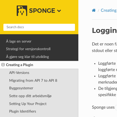
SPONGE
Creating
Loggi
Å lage en server
Det er noen 
Strategi for versjonskontroll
stdout eller 
Å gjøre seg klar til utvikling
Loggførte 
Creating a Plugin
loggførte
API-Versions
Loggførte 
Migrating from API 7 to API 8
merknader
Byggesystemer
De tilgjen
spesifikke 
Sette opp ditt arbeidsmiljø
Setting Up Your Project
Sponge uses
Plugin Identifiers