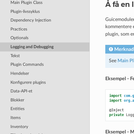
Å få en 
Main Plugin Class
Plugin-livssyklus
Guicemodulen b
Dependency Injection
kommentere et
Practices
plugin, som e
Optionals
Logging and Debugging
Merknad
Tekst
See
Main Pl
Plugin Commands
Hendelser
Eksempel - Fe
Konfigurere plugins
Data-API-et
import
com.
Blokker
import
org.
Entities
@Inject
private
Log
Items
Inventory
Eksempel - 