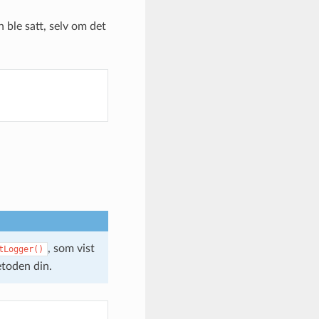
 ble satt, selv om det
, som vist
tLogger()
etoden din.