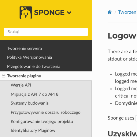
SPONGE
Tworzeni
Logow
Tworzenie serwera
There are a fe
Polityka Wersjonowania
stdout or std
Przegotowanie do tworzenia
Logged mes
Tworzenie pluginu
logged me
Wersje API
Logged mes
Migracja z API 7 do API 8
critical no
Domyślnie
Systemy budowania
Przygotowywanie obszaru roboczego
Sponge uses
Konfigurowanie twojego projektu
Identyfikatory Pluginów
Uzyskiw