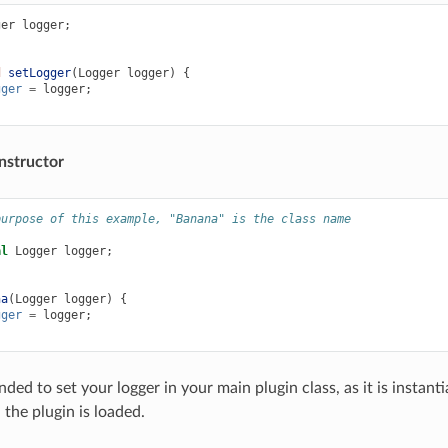
ger
logger
;
d
setLogger
(
Logger
logger
)
{
gger
=
logger
;
nstructor
purpose of this example, "Banana" is the class name
al
Logger
logger
;
na
(
Logger
logger
)
{
gger
=
logger
;
ded to set your logger in your main plugin class, as it is instant
 the plugin is loaded.