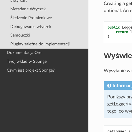
Listy kart
Creating a get
Metadane Wtyczek
optional. An 
Śledzenie Promieniowe
Debugowanie wtyczek
public
Logg
return
Samouczki
}
Pluginy zależne do implementacji
Dokumentacja Ore
Wyświe
Twój wkład w Sponge
Czym jest projekt Sponge?
Wysyłanie wia
Informac
Poniższy pr
getLogger()»
tego, co wy
getLogger
()