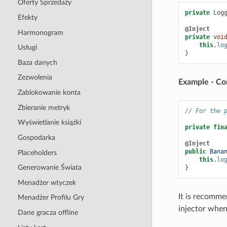
Oferty Sprzedaży
private
Log
Efekty
@Inject
Harmonogram
private
voi
this
.
lo
Usługi
}
Baza danych
Zezwolenia
Example - Co
Zablokowanie konta
Zbieranie metryk
// For the 
Wyświetlanie książki
private
fin
Gospodarka
@Inject
public
Bana
Placeholders
this
.
lo
Generowanie Świata
}
Menadżer wtyczek
It is recommen
Menadżer Profilu Gry
injector when
Dane gracza offline