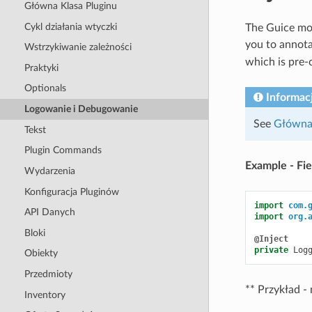
Główna Klasa Pluginu
Cykl działania wtyczki
The Guice mod
you to annota
Wstrzykiwanie zależności
which is pre-
Praktyki
Optionals
Informac
Logowanie i Debugowanie
See
Główna 
Tekst
Plugin Commands
Example - Fie
Wydarzenia
Konfiguracja Pluginów
import
com.
API Danych
import
org.
Bloki
@Inject
private
Log
Obiekty
Przedmioty
** Przykład -
Inventory