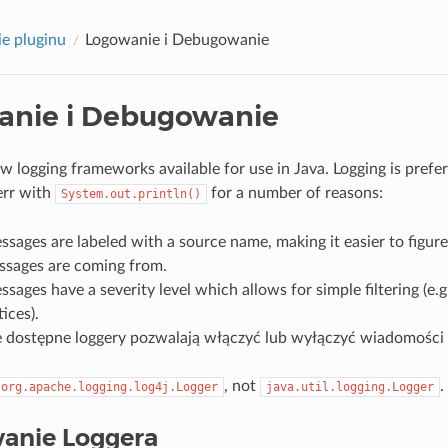
e pluginu
Logowanie i Debugowanie
anie i Debugowanie
w logging frameworks available for use in Java. Logging is prefer
err with
for a number of reasons:
System.out.println()
sages are labeled with a source name, making it easier to figur
ssages are coming from.
sages have a severity level which allows for simple filtering (e.g.
tices).
 dostępne loggery pozwalają włączyć lub wyłączyć wiadomości
, not
.
org.apache.logging.log4j.Logger
java.util.logging.Logger
anie Loggera