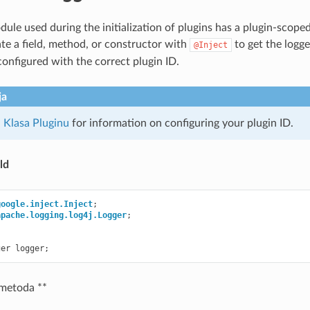
ule used during the initialization of plugins has a plugin-scoped
te a field, method, or constructor with
to get the logge
@Inject
configured with the correct plugin ID.
ja
Klasa Pluginu
for information on configuring your plugin ID.
ld
google.inject.Inject
;
apache.logging.log4j.Logger
;
ger
logger
;
 metoda **