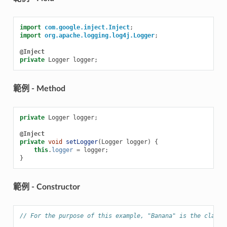
import
com.google.inject.Inject
;
import
org.apache.logging.log4j.Logger
;
@Inject
private
Logger
logger
;
範例 - Method
private
Logger
logger
;
@Inject
private
void
setLogger
(
Logger
logger
)
{
this
.
logger
=
logger
;
}
範例 - Constructor
// For the purpose of this example, "Banana" is the class 