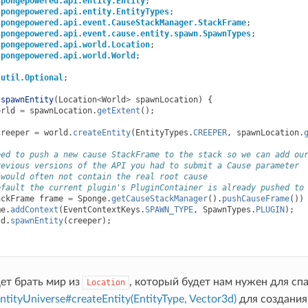
spongepowered.api.entity.Entity
;
spongepowered.api.entity.EntityTypes
;
spongepowered.api.event.CauseStackManager.StackFrame
;
spongepowered.api.event.cause.entity.spawn.SpawnTypes
;
spongepowered.api.world.Location
;
spongepowered.api.world.World
;
.util.Optional
;
spawnEntity
(
Location
<
World
>
spawnLocation
)
{
orld
=
spawnLocation
.
getExtent
();
creeper
=
world
.
createEntity
(
EntityTypes
.
CREEPER
,
spawnLocation
.
eed to push a new cause StackFrame to the stack so we can add ou
revious versions of the API you had to submit a Cause parameter
 would often not contain the real root cause
efault the current plugin's PluginContainer is already pushed to
ackFrame
frame
=
Sponge
.
getCauseStackManager
().
pushCauseFrame
())
me
.
addContext
(
EventContextKeys
.
SPAWN_TYPE
,
SpawnTypes
.
PLUGIN
);
ld
.
spawnEntity
(
creeper
);
ет брать мир из
, который будет нам нужен для спа
Location
ntityUniverse#createEntity(EntityType, Vector3d)
для создания