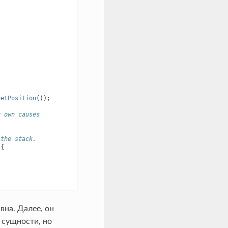
getPosition
());
r own causes
 the stack.
{
вна. Далее, он
 сущности, но