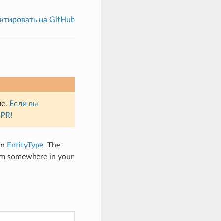
ктировать на GitHub
ие.
Если вы
 PR!
an
EntityType
. The
m somewhere in your