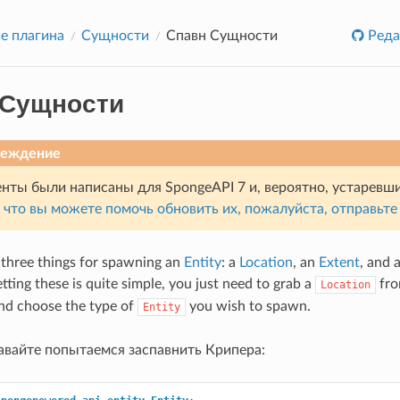
е плагина
Сущности
Спавн Сущности
Реда
 Сущности
реждение
нты были написаны для SpongeAPI 7 и, вероятно, устаревш
, что вы можете помочь обновить их, пожалуйста, отправьте
 three things for spawning an
Entity
: a
Location
, an
Extent
, and 
tting these is quite simple, you just need to grab a
fro
Location
nd choose the type of
you wish to spawn.
Entity
авайте попытаемся заспавнить Крипера: