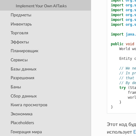
import
org.
import
org.
Implement Your Own AITasks
import
org.
Предметы
import
org.
import
org.
Инвентарь
import
org.
Торговля
import
java
Эффекты
public
void
World
w
Планировщик
Entity
Сервисы
// We n
Базы данных
// In p
Разрешения
// that
// By d
Баны
try
(
St
fra
Сбор данных
wor
}
Книга просмотров
}
Экономика
Placeholders
Этот код буд
использует
E
Генерация мира