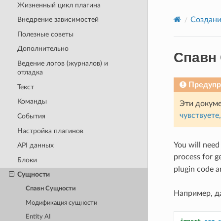
Жизненный цикл плагина
Создани
Внедрение зависимостей
Полезные советы
Дополнительно
Спавн
Ведение логов (журналов) и
отладка
Предуп
Текст
Команды
Эти докуме
чувствуете
События
Настройка плагинов
You will need
API данных
process for ge
Блоки
plugin code a
Сущности
Спавн Сущности
Например, д
Модификация сущности
Entity AI