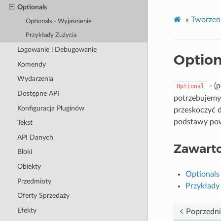
Optionals
»
Tworzeni
Optionals - Wyjaśnienie
Przykłady Zużycia
Logowanie i Debugowanie
Option
Komendy
Wydarzenia
- (
Optional
Dostępne API
potrzebujemy 
Konfiguracja Pluginów
przeskoczyć d
podstawy
pow
Tekst
API Danych
Zawart
Bloki
Obiekty
Optionals
Przedmioty
Przykłady
Oferty Sprzedaży
Efekty
Poprzedni