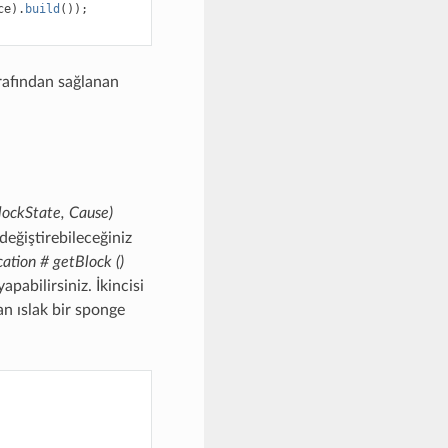
ce
).
build
());
rafından sağlanan
lockState, Cause)
değiştirebileceğiniz
cation # getBlock ()
pabilirsiniz. İkincisi
an ıslak bir sponge