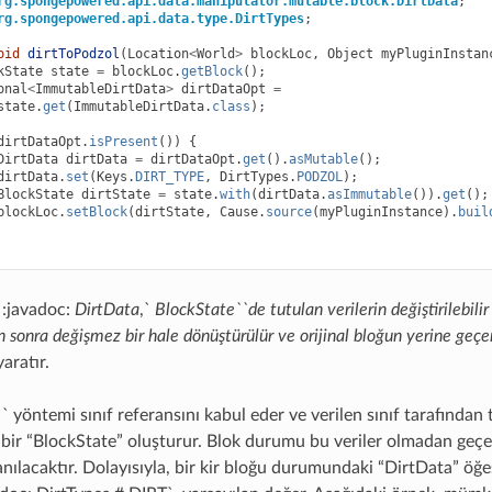
rg.spongepowered.api.data.manipulator.mutable.block.DirtData
;
rg.spongepowered.api.data.type.DirtTypes
;
oid
dirtToPodzol
(
Location
<
World
>
blockLoc
,
Object
myPluginInstan
kState
state
=
blockLoc
.
getBlock
();
onal
<
ImmutableDirtData
>
dirtDataOpt
=
state
.
get
(
ImmutableDirtData
.
class
);
dirtDataOpt
.
isPresent
())
{
DirtData
dirtData
=
dirtDataOpt
.
get
().
asMutable
();
dirtData
.
set
(
Keys
.
DIRT_TYPE
,
DirtTypes
.
PODZOL
);
BlockState
dirtState
=
state
.
with
(
dirtData
.
asImmutable
()).
get
();
blockLoc
.
setBlock
(
dirtState
,
Cause
.
source
(
myPluginInstance
).
buil
 :javadoc:
DirtData
,`
BlockState``de tutulan verilerin değiştirilebilir 
n sonra değişmez bir hale dönüştürülür ve orijinal bloğun yerine geçen
aratır.
`` yöntemi sınıf referansını kabul eder ve verilen sınıf tarafından 
bir “BlockState” oluşturur. Blok durumu bu veriler olmadan geçer
anılacaktır. Dolayısıyla, bir kir bloğu durumundaki “DirtData” öğesi