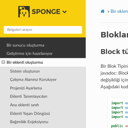
SPONGE
»
Bir ekle
Blokla
Bir sunucu oluşturma
Block t
Geliştirme için hazırlanıyor
Bir eklenti oluşturma
Bir Blok Tipin
Sistem oluşturun
javadoc:
Bloc
Çalışma Alanınız Kuruluyor
değişikliği iç
Aşağıdaki kod
Projenizi Ayarlama
Eklenti Tanımlayıcıları
import
o
Ana eklenti sınıfı
import
o
import
o
Eklenti Yaşan Döngüsü
import
o
Bağımlılık Enjeksiyonu
public
v