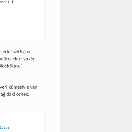
ance
)
{
mlerle`
with ()
ve
döndürecektir
ya da
lockState``
veri kümesiyle yeni
şağıdaki örnek,
Data
;