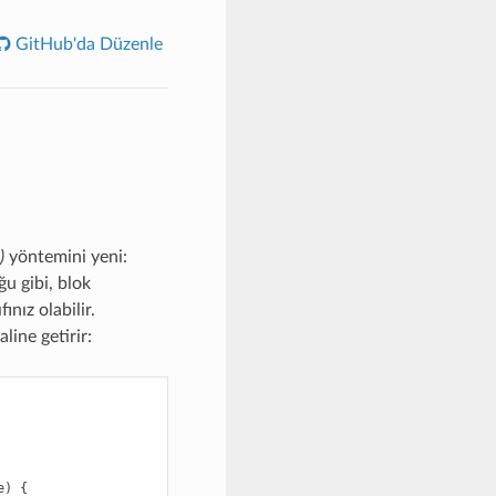
GitHub'da Düzenle
)
yöntemini yeni:
ğu gibi, blok
nız olabilir.
line getirir:
e
)
{