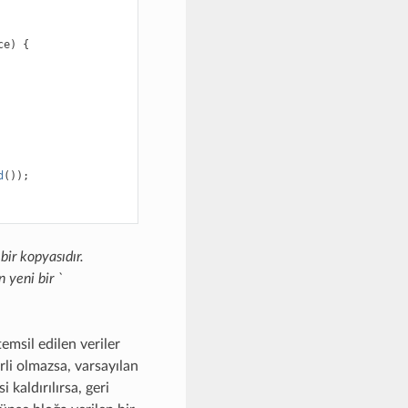
ce
)
{
d
());
bir kopyasıdır.
 yeni bir `
temsil edilen veriler
li olmazsa, varsayılan
 kaldırılırsa, geri