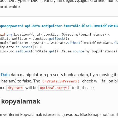
doc: DirtTypes # DIRT`, varsayılan değer. Aşağıdaki örnek, mümkü
rutacaktır.
spongepowered.api.data.manipulator.immutable.block.ImmutableWetD
oid
dry
(
Location
<
World
>
blockLoc
,
Object
myPluginInstance
)
{
kState
wetState
=
blockLoc
.
getBlock
();
onal
<
BlockState
>
dryState
=
wetState
.
without
(
ImmutableWetData
.
cl
dryState
.
isPresent
())
{
blockLoc
.
setBlock
(
dryState
.
get
(),
Cause
.
source
(
myPluginInstance
)
tData
data manipulator represents boolean data, by removing it
it has any) to false. The
check will fail on b
dryState.isPresent()
ince
will be
in that case.
dryState
Optional.empty()
ı kopyalamak
 verilerini kopyalamak isterseniz:: javadoc: BlockSnapshot` sınıfı