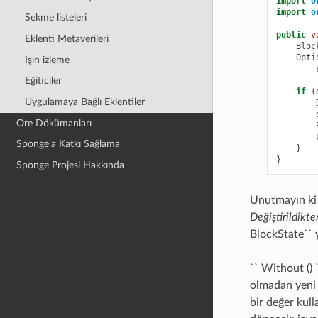
import
o
import
o
Sekme listeleri
public
v
Eklenti Metaverileri
Bloc
Opti
Işın izleme
Eğiticiler
if
(
Uygulamaya Bağlı Eklentiler
Ore Dökümanları
Sponge’a Katkı Sağlama
}
}
Sponge Projesi Hakkında
Unutmayın ki
Değiştirildikte
BlockState`` y
`` Without () 
olmadan yeni 
bir değer kull