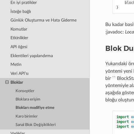
En iyi pratikler
bloc
}
İsteğe bağlı
Günlük Oluşturma ve Hata Giderme
Bu kadar basit
Komutlar
:javadoc:
Loca
Etkinlikler
Blok Du
API öğesi
Eklentileri yapılandırma
Yukarıdaki ör
Metin
yöntemi yeni 
Veri API’sı
bir `` BlockS
Bloklar
yöntemiyle ala
Konseptler
aşağıda göster
bloğu oluşturm
Bloklara erişim
Blokları modifiye etme
Karo birimler
import
o
import
o
Sanal Blok Değişiklikleri
import
o
Varlıklar