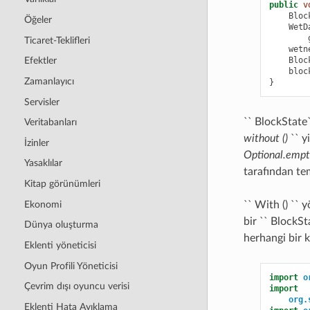
public
v
Bloc
Öğeler
WetD
Ticaret-Teklifleri
wetn
Bloc
Efektler
bloc
Zamanlayıcı
}
Servisler
`` BlockState`
Veritabanları
without ()
`` y
İzinler
Optional.empty
Yasaklılar
tarafından tem
Kitap görünümleri
Ekonomi
`` With () ``
bir `` BlockS
Dünya oluşturma
herhangi bir k
Eklenti yöneticisi
Oyun Profili Yöneticisi
import
o
Çevrim dışı oyuncu verisi
import
org.
Eklenti Hata Ayıklama