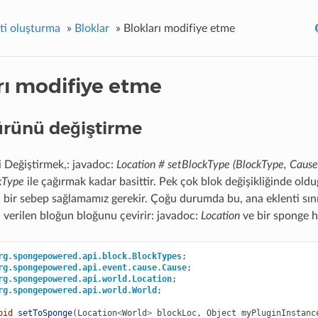
nti oluşturma
»
Bloklar
»
Blokları modifiye etme
rı modifiye etme
ürünü değiştirme
i Değiştirmek,: javadoc:
Location # setBlockType (BlockType, Cause
kType
ile çağırmak kadar basittir. Pek çok blok değişikliğinde oldu
in bir sebep sağlamamız gerekir. Çoğu durumda bu, ana eklenti sınıfı
 verilen bloğun bloğunu çevirir: javadoc:
Location
ve bir sponge ha
rg.spongepowered.api.block.BlockTypes
;
rg.spongepowered.api.event.cause.Cause
;
rg.spongepowered.api.world.Location
;
rg.spongepowered.api.world.World
;
oid
setToSponge
(
Location
<
World
>
blockLoc
,
Object
myPluginInstanc