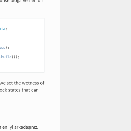
nse bloğa verilen bir
ata
;
ass
);
.
build
());
 we set the wetness of
lock states that can
 en iyi arkadaşınız.