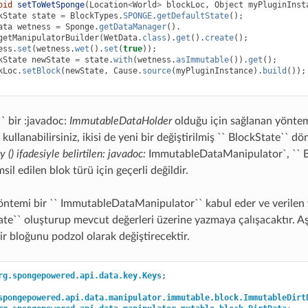
oid
setToWetSponge
(
Location
<
World
>
blockLoc
,
Object
myPluginInst
kState
state
=
BlockTypes
.
SPONGE
.
getDefaultState
();
ata
wetness
=
Sponge
.
getDataManager
().
getManipulatorBuilder
(
WetData
.
class
).
get
().
create
();
ess
.
set
(
wetness
.
wet
().
set
(
true
));
kState
newState
=
state
.
with
(
wetness
.
asImmutable
()).
get
();
kLoc
.
setBlock
(
newState
,
Cause
.
source
(
myPluginInstance
).
build
());
` bir :javadoc:
ImmutableDataHolder
olduğu için sağlanan yönte
i kullanabilirsiniz, ikisi de yeni bir değiştirilmiş `` BlockState`` 
 ()
ifadesiyle belirtilen: javadoc:
ImmutableDataManipulator`, `` B
sil edilen blok türü için geçerli değildir.
 yöntemi bir `` ImmutableDataManipulator`` kabul eder ve verilen 
tate`` oluşturup mevcut değerleri üzerine yazmaya çalışacaktır. A
ir bloğunu podzol olarak değiştirecektir.
rg.spongepowered.api.data.key.Keys
;
spongepowered.api.data.manipulator.immutable.block.ImmutableDirt