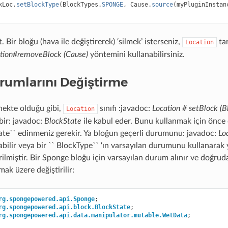
kLoc
.
setBlockType
(
BlockTypes
.
SPONGE
,
Cause
.
source
(
myPluginInstan
. Bir bloğu (hava ile değiştirerek) ‘silmek’ isterseniz,
ta
Location
tion#removeBlock (Cause)
yöntemini kullanabilirsiniz.
rumlarını Değiştirme
nekte olduğu gibi,
sınıfı :javadoc:
Location # setBlock (B
Location
bir: javadoc:
BlockState
ile kabul eder. Bunu kullanmak için önce 
tate`` edinmeniz gerekir. Ya bloğun geçerli durumunu: javadoc:
Lo
bilir veya bir `` BlockType`` ‘ın varsayılan durumunu kullanarak ya
ilmiştir. Bir Sponge bloğu için varsayılan durum alınır ve doğrud
ak üzere değiştirilir:
rg.spongepowered.api.Sponge
;
rg.spongepowered.api.block.BlockState
;
rg.spongepowered.api.data.manipulator.mutable.WetData
;