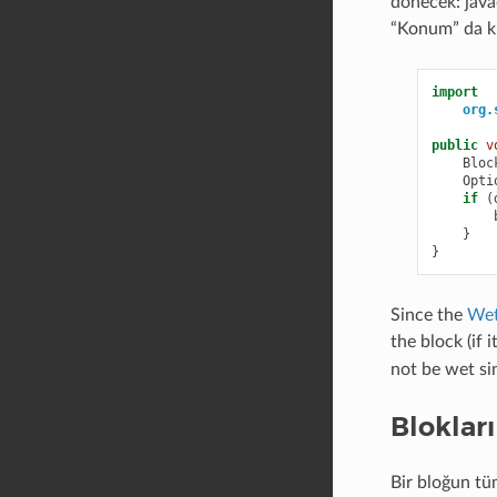
dönecek: java
“Konum” da ku
import
org.
public
v
Bloc
Opti
if
(
}
}
Since the
We
the block (if 
not be wet s
Bloklar
Bir bloğun tüm