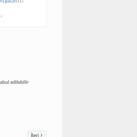
UniqueId
());
);
bul edilebilir
İleri