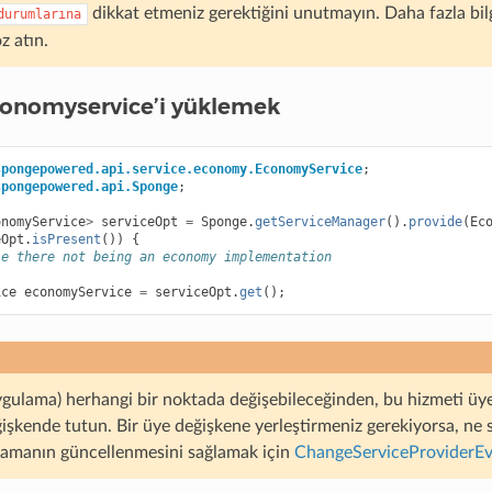
dikkat etmeniz gerektiğini unutmayın. Daha fazla bil
durumlarına
z atın.
conomyservice’i yüklemek
spongepowered.api.service.economy.EconomyService
;
spongepowered.api.Sponge
;
onomyService
>
serviceOpt
=
Sponge
.
getServiceManager
().
provide
(
Ec
eOpt
.
isPresent
())
{
le there not being an economy implementation
ice
economyService
=
serviceOpt
.
get
();
uygulama) herhangi bir noktada değişebileceğinden, bu hizmeti üy
ğişkende tutun. Bir üye değişkene yerleştirmeniz gerekiyorsa, ne 
lamanın güncellenmesini sağlamak için
ChangeServiceProviderE