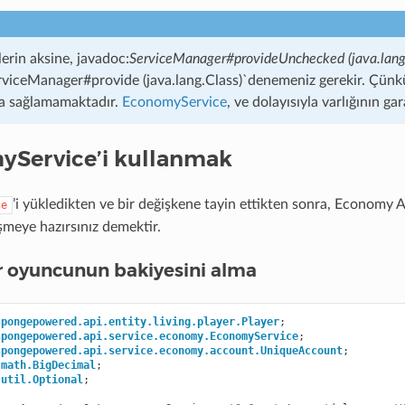
lerin aksine, javadoc:
ServiceManager#provideUnchecked (java.lang.C
viceManager#provide (java.lang.Class)`denemeniz gerekir. Çünk
a sağlamamaktadır.
EconomyService
, ve dolayısıyla varlığının gar
Service’i kullanmak
’i yükledikten ve bir değişkene tayin ettikten sonra, Economy
ce
işmeye hazırsınız demektir.
r oyuncunun bakiyesini alma
spongepowered.api.entity.living.player.Player
;
spongepowered.api.service.economy.EconomyService
;
spongepowered.api.service.economy.account.UniqueAccount
;
.math.BigDecimal
;
.util.Optional
;