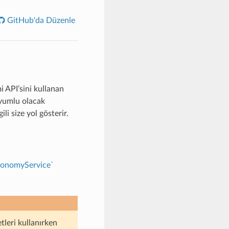
GitHub'da Düzenle
i API’sini kullanan
uyumlu olacak
li size yol gösterir.
konomyService`
leri kullanırken