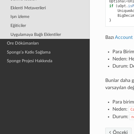
Optional
<
Un
if
(
uOpt
.
is
Eklenti Metaverileri
UniqueA
BigDeci
Işın izleme
}
Eğiticiler
Uygulamaya Bağlı Eklentiler
Bazı
Account
Ore Dökümanları
Para Birim
Sponge’a Katkı Sağlama
Neden: He
Sponge Projesi Hakkında
Durum: De
Bunlar daha ge
varsayılan değ
Para birim
Neden:
C
Durum:
n
Önceki