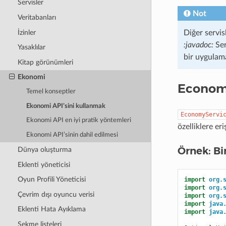
Servisler
Not
Veritabanları
İzinler
Diğer servis
:javadoc:
Ser
Yasaklılar
bir uygulam
Kitap görünümleri
Ekonomi
Economy
Temel konseptler
Ekonomi API’sini kullanmak
EconomyServi
Ekonomi API en iyi pratik yöntemleri
özelliklere er
Ekonomi API’sinin dahil edilmesi
Örnek: Bi
Dünya oluşturma
Eklenti yöneticisi
Oyun Profili Yöneticisi
import
org.
import
org.
Çevrim dışı oyuncu verisi
import
org.
import
java
Eklenti Hata Ayıklama
import
java
Sekme listeleri