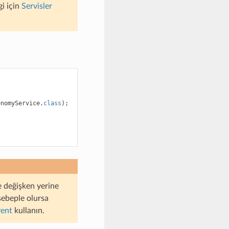
gi için
Servisler
onomyService
.
class
);
e değişken yerine
sebeple olursa
vent
kullanın.