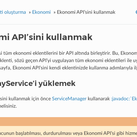
nti oluşturma
»
Ekonomi
»
Ekonomi API’sini kullanmak
i API’sini kullanmak
 tüm ekonomi eklentilerini bir API altında birleştirir. Bu, Ekonom
eklenti, sözü geçen API’yi uygulayan tüm ekonomi eklentileri ile 
ayfa, Ekonomi API’sini kendi eklentinizde kullanma adımlarıyla ilgi
Service’i yüklemek
ini kullanmak için önce
ServiceManager
kullanarak
:javadoc:`E
elisiniz.
cunun başlatılması, durdurulması veya Ekonomi API’si gibi hizmet