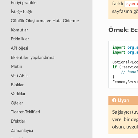
En iyi pratikler
farklı
oyun
sayfasına gö
İsteğe bağlı
Günlük Oluşturma ve Hata Giderme
Örnek: E
Komutlar
Etkinlikler
import
org.
API öğesi
import
org.
Eklentileri yapılandırma
Optional
<
Ec
Metin
if
(
!
servic
// hand
Veri API’sı
}
EconomyServ
Bloklar
Varlıklar
Uyarı
Öğeler
Sağlayıcı (
Ticaret-Teklifleri
yerel bir de
Efektler
olsun, uygu
Zamanlayıcı