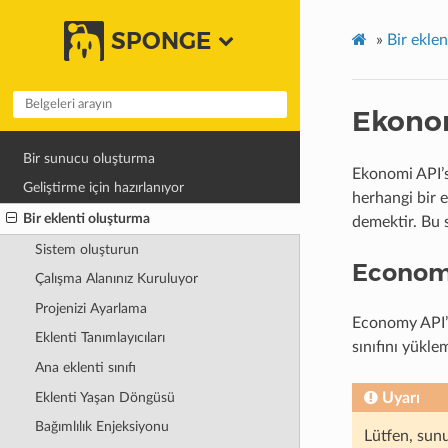
SPONGE
»
Bir ekle
Ekonom
Bir sunucu oluşturma
Ekonomi API’si
Geliştirme için hazırlanıyor
herhangi bir 
Bir eklenti oluşturma
demektir. Bu s
Sistem oluşturun
Economy
Çalışma Alanınız Kuruluyor
Projenizi Ayarlama
Economy API’s
Eklenti Tanımlayıcıları
sınıfını yüklem
Ana eklenti sınıfı
Eklenti Yaşan Döngüsü
Uyarı
Bağımlılık Enjeksiyonu
Lütfen, sunu