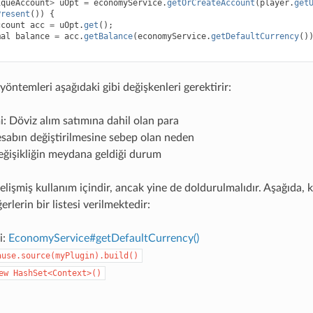
iqueAccount
>
uOpt
=
economyService
.
getOrCreateAccount
(
player
.
get
Present
())
{
ccount
acc
=
uOpt
.
get
();
mal
balance
=
acc
.
getBalance
(
economyService
.
getDefaultCurrency
()
yöntemleri aşağıdaki gibi değişkenleri gerektirir:
i: Döviz alım satımına dahil olan para
sabın değiştirilmesine sebep olan neden
ğişikliğin meydana geldiği durum
lişmiş kullanım içindir, ancak yine de doldurulmalıdır. Aşağıda, ka
erlerin bir listesi verilmektedir:
i:
EconomyService#getDefaultCurrency()
ause.source(myPlugin).build()
ew
HashSet<Context>()