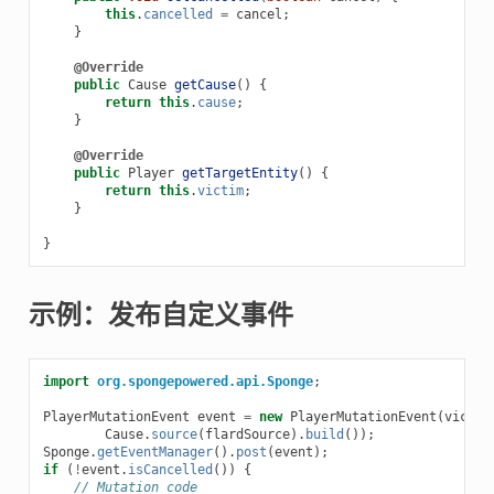
this
.
cancelled
=
cancel
;
}
@Override
public
Cause
getCause
()
{
return
this
.
cause
;
}
@Override
public
Player
getTargetEntity
()
{
return
this
.
victim
;
}
}
示例：发布自定义事件
import
org.spongepowered.api.Sponge
;
PlayerMutationEvent
event
=
new
PlayerMutationEvent
(
victim
Cause
.
source
(
flardSource
).
build
());
Sponge
.
getEventManager
().
post
(
event
);
if
(
!
event
.
isCancelled
())
{
// Mutation code