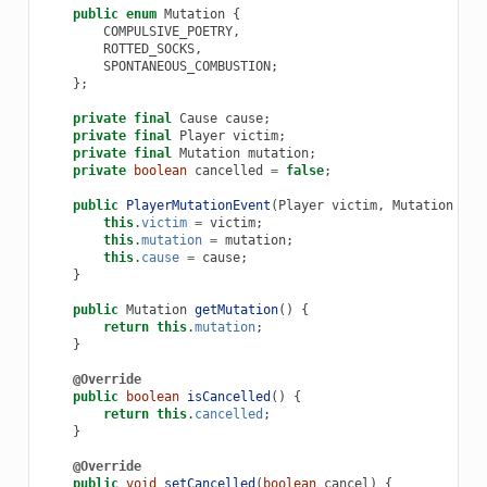
public
enum
Mutation
{
COMPULSIVE_POETRY
,
ROTTED_SOCKS
,
SPONTANEOUS_COMBUSTION
;
};
private
final
Cause
cause
;
private
final
Player
victim
;
private
final
Mutation
mutation
;
private
boolean
cancelled
=
false
;
public
PlayerMutationEvent
(
Player
victim
,
Mutation
mut
this
.
victim
=
victim
;
this
.
mutation
=
mutation
;
this
.
cause
=
cause
;
}
public
Mutation
getMutation
()
{
return
this
.
mutation
;
}
@Override
public
boolean
isCancelled
()
{
return
this
.
cancelled
;
}
@Override
public
void
setCancelled
(
boolean
cancel
)
{