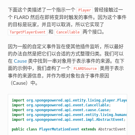
下面这个类描述了一个指示一个
曾经接触过一
Player
个 FLARD 然后在即将变异时触发的事件。因为这个事件
的目标是玩家，并且可以取消，所以它实现了
和
两个接口。
TargetPlayerEvent
Cancellable
因为一般的自定义事件旨在使其他插件监听，所以最好
的办法自然是把它们以合适的方式整理归类。我们可以
在
Cause
类中找到一串对象用于表示事件的来源。在下
面的示例中，我们虚构了一个
类用于表示
FLARDSource
事件的来源信息，并作为根对象包含于事件原因
（Cause）中。
import
org.spongepowered.api.entity.living.player.Player
;
import
org.spongepowered.api.event.Cancellable
;
import
org.spongepowered.api.event.cause.Cause
;
import
org.spongepowered.api.event.entity.living.humanoid.
import
org.spongepowered.api.event.impl.AbstractEvent
;
public
class
PlayerMutationEvent
extends
AbstractEvent
imp