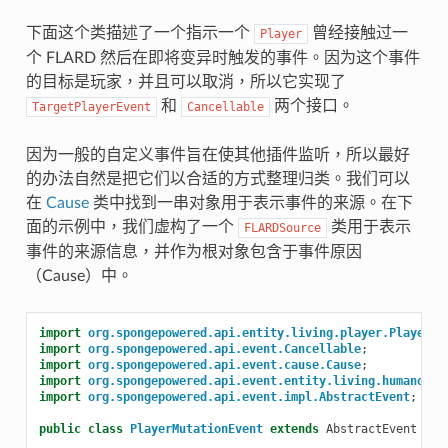
下面这个类描述了一个指示一个
曾经接触过一
Player
个 FLARD 然后在即将变异时触发的事件。因为这个事件
的目标是玩家，并且可以取消，所以它实现了
和
两个接口。
TargetPlayerEvent
Cancellable
因为一般的自定义事件旨在使其他插件监听，所以最好
的办法自然是把它们以合适的方式整理归类。我们可以
在
Cause
类中找到一串对象用于表示事件的来源。在下
面的示例中，我们虚构了一个
类用于表示
FLARDSource
事件的来源信息，并作为根对象包含于事件原因
（Cause）中。
import
org.spongepowered.api.entity.living.player.Player
;
import
org.spongepowered.api.event.Cancellable
;
import
org.spongepowered.api.event.cause.Cause
;
import
org.spongepowered.api.event.entity.living.humanoid.
import
org.spongepowered.api.event.impl.AbstractEvent
;
public
class
PlayerMutationEvent
extends
AbstractEvent
imp