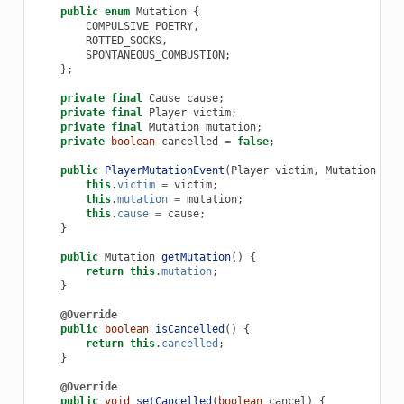
public
enum
Mutation
{
COMPULSIVE_POETRY
,
ROTTED_SOCKS
,
SPONTANEOUS_COMBUSTION
;
};
private
final
Cause
cause
;
private
final
Player
victim
;
private
final
Mutation
mutation
;
private
boolean
cancelled
=
false
;
public
PlayerMutationEvent
(
Player
victim
,
Mutation
mut
this
.
victim
=
victim
;
this
.
mutation
=
mutation
;
this
.
cause
=
cause
;
}
public
Mutation
getMutation
()
{
return
this
.
mutation
;
}
@Override
public
boolean
isCancelled
()
{
return
this
.
cancelled
;
}
@Override
public
void
setCancelled
(
boolean
cancel
)
{