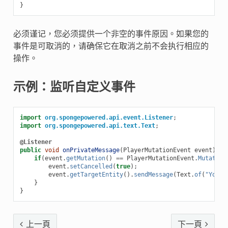
}
必须谨记，您必须提供一个非空的事件原因。如果您的
事件是可取消的，请确保它在取消之前不会执行相应的
操作。
示例：监听自定义事件
import
org.spongepowered.api.event.Listener
;
import
org.spongepowered.api.text.Text
;
@Listener
public
void
onPrivateMessage
(
PlayerMutationEvent
event
)
{
if
(
event
.
getMutation
()
==
PlayerMutationEvent
.
Mutation
event
.
setCancelled
(
true
);
event
.
getTargetEntity
().
sendMessage
(
Text
.
of
(
"You c
}
}
上一頁
下一頁