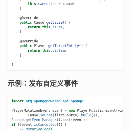
this
.
cancelled
=
cancel
;
}
@Override
public
Cause
getCause
()
{
return
this
.
cause
;
}
@Override
public
Player
getTargetEntity
()
{
return
this
.
victim
;
}
}
示例：发布自定义事件
import
org.spongepowered.api.Sponge
;
PlayerMutationEvent
event
=
new
PlayerMutationEvent
(
victim
Cause
.
source
(
flardSource
).
build
());
Sponge
.
getEventManager
().
post
(
event
);
if
(
!
event
.
isCancelled
())
{
// Mutation code