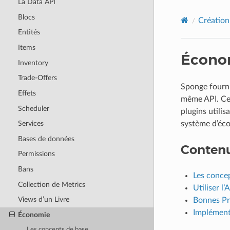
La Data API
Blocs
Création
Entités
Items
Écono
Inventory
Trade-Offers
Sponge fourni
Effets
même API. Cett
Scheduler
plugins utilis
système d’éco
Services
Bases de données
Conten
Permissions
Bans
Les conce
Collection de Metrics
Utiliser l
Views d’un Livre
Bonnes Pr
Implément
Économie
Les concepts de base