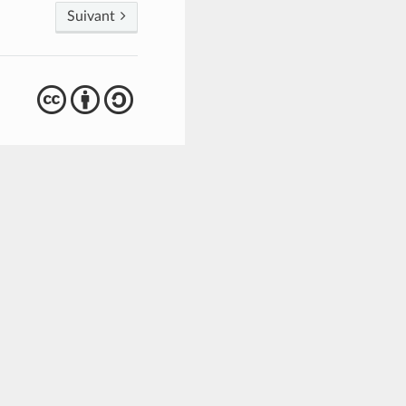
Suivant
cba